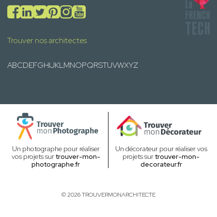
Trouver nos architectes
A
B
C
D
E
F
G
H
I
J
K
L
M
N
O
P
Q
R
S
T
U
V
W
X
Y
Z
Un photographe pour réaliser
Un décorateur pour réaliser vos
vos projets sur
trouver-mon-
projets sur
trouver-mon-
photographe.fr
decorateur.fr
© 2026 TROUVERMONARCHITECTE