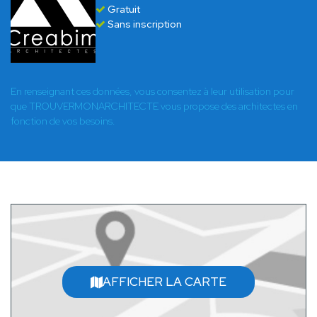
Gratuit
Sans inscription
En renseignant ces données, vous consentez à leur utilisation pour
que TROUVERMONARCHITECTE vous propose des architectes en
fonction de vos besoins.
AFFICHER LA CARTE