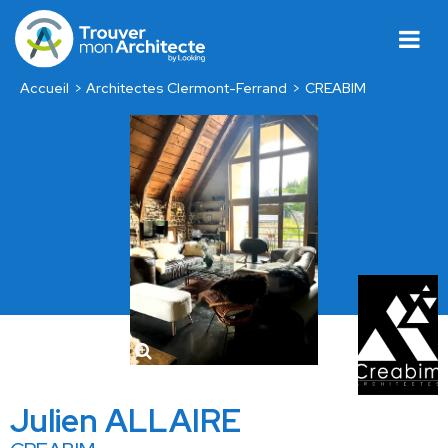
Accueil
Architectes Clermont-Ferrand
CREABIM
Julien ALLAIRE