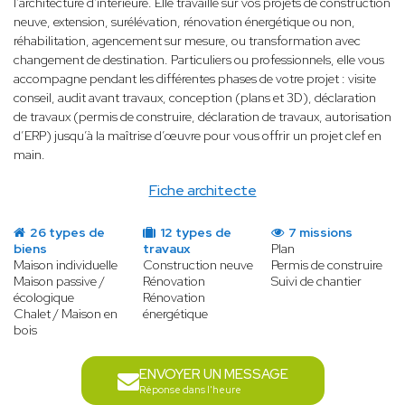
l'architecture d'intérieure. Elle travaille sur vos projets de construction
neuve, extension, surélévation, rénovation énergétique ou non,
réhabilitation, agencement sur mesure, ou transformation avec
changement de destination. Particuliers ou professionnels, elle vous
accompagne pendant les différentes phases de votre projet : visite
conseil, audit avant travaux, conception (plans et 3D), déclaration
de travaux (permis de construire, déclaration de travaux, autorisation
d’ERP) jusqu’à la maîtrise d’œuvre pour vous offrir un projet clef en
main.
Fiche architecte
26 types de
12 types de
7 missions
biens
travaux
Plan
Maison individuelle
Construction neuve
Permis de construire
Maison passive /
Rénovation
Suivi de chantier
écologique
Rénovation
Chalet / Maison en
énergétique
bois
ENVOYER UN MESSAGE
Réponse dans l'heure