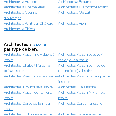
Architectes à Aubière
Architectes à Beaumont
Architectes à Chamalières
Architectes à Clermont-Ferrand
Architectes à Cournon-
Architectes à Gerzat
d’Auvergne
Architectes à Pont-du-Château
Architectes à Riom
Architectes à Thiers
Architectes à
Issoire
par type de bien.
Architectes Maison individuelle à
Architectes Maison passive /
Issoire
écologique à Issoire
Architectes Chalet / Maison en
Architectes Maison connectée
bois à Issoire
(domotique) à Issoire
Architectes Maison de ville à Issoire
Architectes Maison de campagne
à Issoire
Architectes Tiny house à Issoire
Architectes Villa à Issoire
Architectes Maison container à
Architectes Maison A-Frame à
Issoire
Issoire
Architectes Corps de ferme à
Architectes Carport à Issoire
Issoire
Architectes Pool house à Issoire
Architectes Garage à Issoire