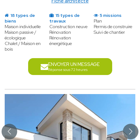
Fiche architecte
18 types de
15 types de
5 missions
biens
travaux
Plan
Maison individuelle
Construction neuve
Permis de construire
Maison passive /
Rénovation
Suivi de chantier
écologique
Rénovation
Chalet / Maison en
énergétique
bois
ENVOYER UN MESSAGE
Réponse sous 72 heures