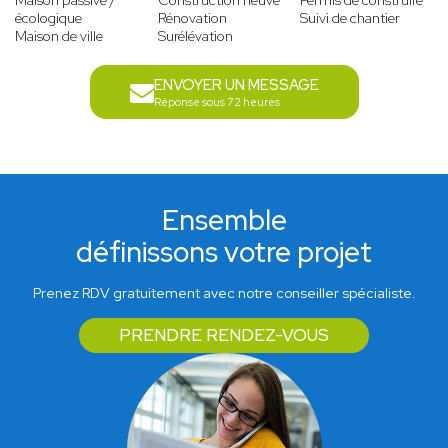
Maison passive /
Construction neuve
Permis de construire
écologique
Rénovation
Suivi de chantier
Maison de ville
Surélévation
ENVOYER UN MESSAGE
Réponse sous 72 heures
Ensemble
définissons votre projet
Prenez RDV gratuitement avec notre conseiller spécialiste.
PRENDRE RENDEZ-VOUS