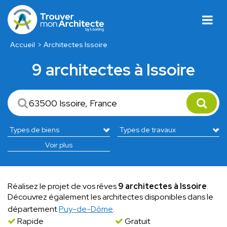
Accueil
Architectes Issoire
9 architectes à Issoire
Voir plus
Réalisez le projet de vos rêves
9 architectes à Issoire
.
Découvrez également les architectes disponibles dans le
département
Puy-de-Dôme
.
Rapide
Gratuit