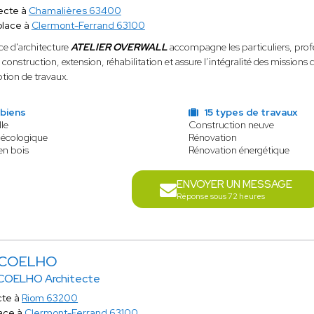
ecte à
Chamalières 63400
place à
Clermont-Ferrand 63100
ce d'architecture
ATELIER OVERWALL
accompagne les particuliers, profess
: construction, extension, réhabilitation et assure l’intégralité des mission
ption de travaux.
 biens
15 types de travaux
le
Construction neuve
 écologique
Rénovation
en bois
Rénovation énergétique
ENVOYER UN MESSAGE
Réponse sous 72 heures
 COELHO
COELHO Architecte
cte à
Riom 63200
ace à
Clermont-Ferrand 63100