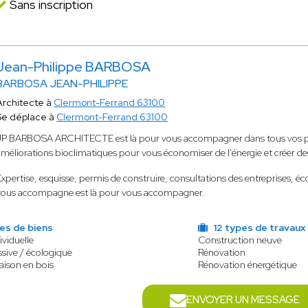
Sans inscription
Jean-Philippe BARBOSA
BARBOSA JEAN-PHILIPPE
Architecte à
Clermont-Ferrand 63100
Se déplace à
Clermont-Ferrand 63100
JP BARBOSA ARCHITECTE est là pour vous accompagner dans tous vos proj
améliorations bioclimatiques pour vous économiser de l'énergie et créer d
Expertise, esquisse, permis de construire, consultations des entreprises, é
vous accompagne est là pour vous accompagner.
es de biens
12 types de travaux
ividuelle
Construction neuve
sive / écologique
Rénovation
aison en bois
Rénovation énergétique
ENVOYER UN MESSAGE