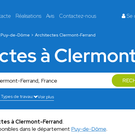
tacte
Réalisations
Avis
Contactez-nous
Se 
Puy-de-Dôme
Architectes Clermont-Ferrand
ectes à Clermon
REC
Voir plus
ctes à Clermont-Ferrand
.
ponibles dans le département
Puy-de-Dôme
.