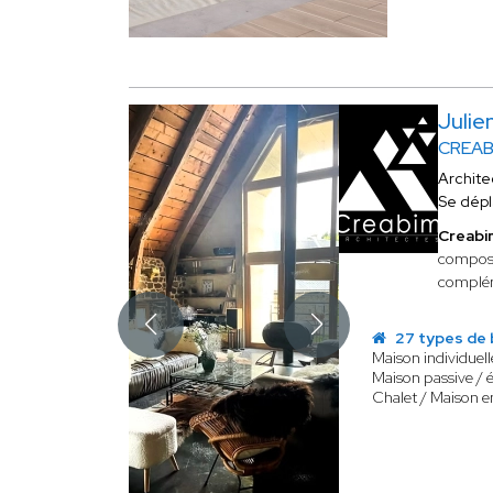
Julie
CREAB
Archite
Se dép
Creabi
composée
complém
27 types de 
Maison individuell
Maison passive / 
Chalet / Maison e