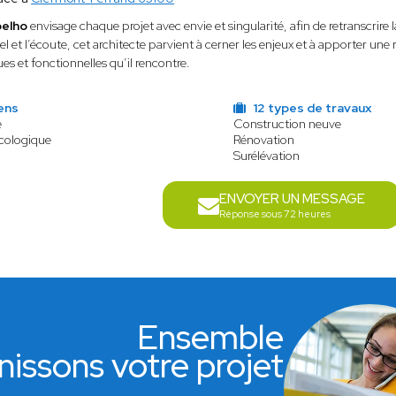
oelho
envisage chaque projet avec envie et singularité, afin de retranscrire 
nel et l’écoute, cet architecte parvient à cerner les enjeux et à apporter u
es et fonctionnelles qu’il rencontre.
ens
12 types de travaux
e
Construction neuve
écologique
Rénovation
Surélévation
ENVOYER UN MESSAGE
Réponse sous 72 heures
Ensemble
nissons votre projet