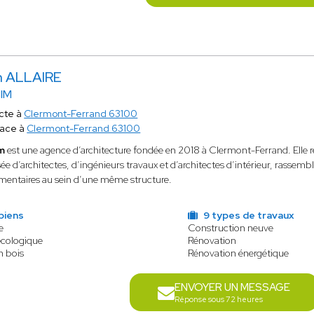
n ALLAIRE
IM
cte à
Clermont-Ferrand 63100
lace à
Clermont-Ferrand 63100
m
est une agence d’architecture fondée en 2018 à Clermont-Ferrand. Elle r
 d’architectes, d’ingénieurs travaux et d’architectes d’intérieur, rassemb
entaires au sein d’une même structure.
biens
9 types de travaux
e
Construction neuve
écologique
Rénovation
n bois
Rénovation énergétique
ENVOYER UN MESSAGE
Réponse sous 72 heures