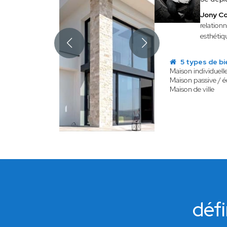
Jony C
relation
esthétiqu
5 types de bi
Maison individuell
Maison passive / 
Maison de ville
défi