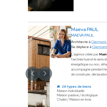
Maëva PAUL
MAEVA PAUL
Architecte à
Clermont-
Se déplace à
Clermont
L'agence créée par
Maë
l'architecture et le sens 
énergétique ou non, réha
accompagne pendant les d
de construire, déclaratio
26 types de biens
Maison individuelle
Maison passive / écologique
Chalet / Maison en bois