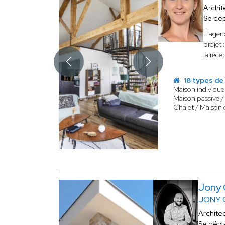
Archit
Se dé
L'agen
projet 
la réce
18 types de
Maison individuel
Maison passive /
Chalet / Maison 
Jony
JONY 
Archite
Se dépl