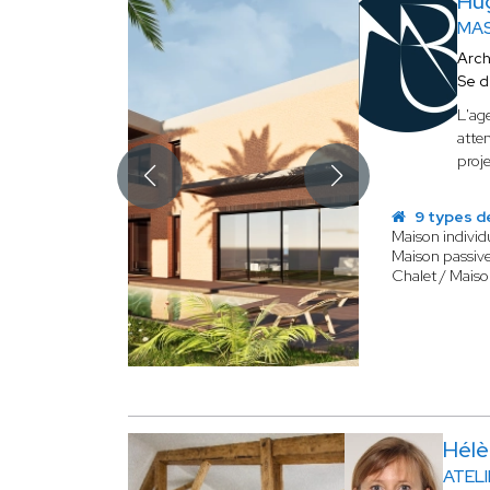
Hu
MAS
Arch
Se d
L'ag
atten
proj
9 types d
Maison individ
Maison passive
Chalet / Maiso
Hél
ATEL