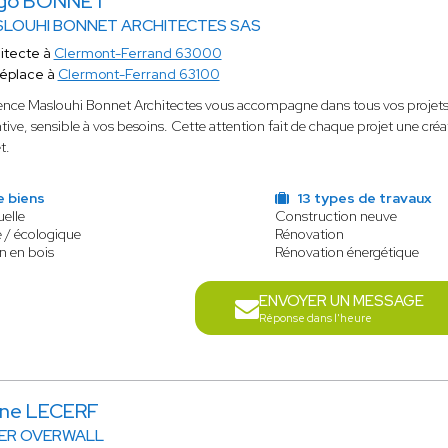
go BONNET
LOUHI BONNET ARCHITECTES SAS
itecte à
Clermont-Ferrand 63000
éplace à
Clermont-Ferrand 63100
ence Maslouhi Bonnet Architectes vous accompagne dans tous vos projets, 
tive, sensible à vos besoins. Cette attention fait de chaque projet une créat
et.
e biens
13 types de travaux
uelle
Construction neuve
 / écologique
Rénovation
n en bois
Rénovation énergétique
ENVOYER UN MESSAGE
Réponse dans l'heure
ène LECERF
IER OVERWALL