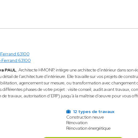
Ferrand 63100
-Ferrand 63100
va PAUL
, Architecte HMONP, intègre une architecte d'intérieur dans son éq
du détail de l'architecture d'intérieure. Elle travaille sur vos projets de cons
bilitation, agencement sur mesure, ou transformation avec changement de d
ifférentes phases de votre projet : visite conseil, audit avant travaux, co
n de travaux, autorisation d’ERP) jusqu’à la maîtrise d’œuvre pour vous offr
12 types de travaux
Construction neuve
Rénovation
Rénovation énergétique