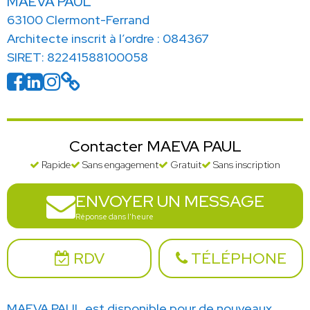
MAEVA PAUL
63100 Clermont-Ferrand
Architecte inscrit à l’ordre : 084367
SIRET: 82241588100058
Contacter MAEVA PAUL
Rapide
Sans engagement
Gratuit
Sans inscription
ENVOYER UN MESSAGE
Réponse dans l'heure
RDV
TÉLÉPHONE
MAEVA PAUL est disponible pour de nouveaux