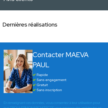
Dernières réalisations
Contacter MAEVA
PAUL
Rapide
Sans engagement
Gratuit
Sans inscription
En renseignant ces données, vous consentez à leur utilisation pour
que TROUVERMONARCHITECTE vous propose des architectes en