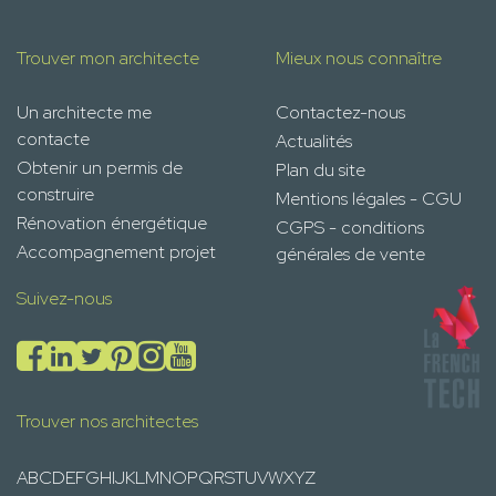
Trouver mon architecte
Mieux nous connaître
Un architecte me
Contactez-nous
contacte
Actualités
Obtenir un permis de
Plan du site
construire
Mentions légales - CGU
Rénovation énergétique
CGPS - conditions
Accompagnement projet
générales de vente
Suivez-nous
Trouver nos architectes
A
B
C
D
E
F
G
H
I
J
K
L
M
N
O
P
Q
R
S
T
U
V
W
X
Y
Z