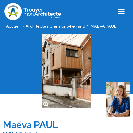
Accueil
Architectes Clermont-Ferrand
MAEVA PAUL
Maëva PAUL