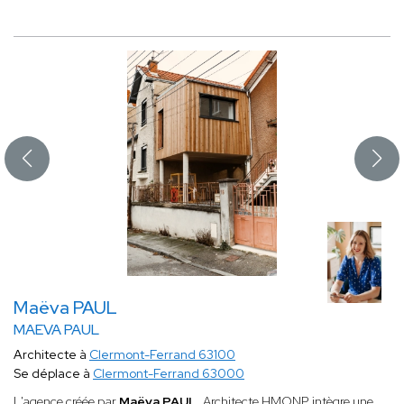
Maëva PAUL
MAEVA PAUL
Architecte à
Clermont-Ferrand 63100
Se déplace à
Clermont-Ferrand 63000
L'agence créée par
Maëva PAUL
, Architecte HMONP, intègre une