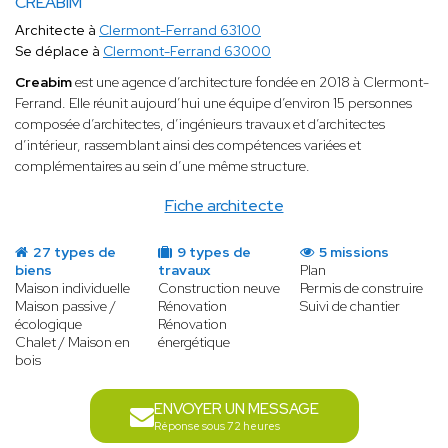
CREABIM
Architecte à
Clermont-Ferrand 63100
Se déplace à
Clermont-Ferrand 63000
Creabim
est une agence d’architecture fondée en 2018 à Clermont-
Ferrand. Elle réunit aujourd’hui une équipe d’environ 15 personnes
composée d’architectes, d’ingénieurs travaux et d’architectes
d’intérieur, rassemblant ainsi des compétences variées et
complémentaires au sein d’une même structure.
Fiche architecte
27 types de
9 types de
5 missions
biens
travaux
Plan
Maison individuelle
Construction neuve
Permis de construire
Maison passive /
Rénovation
Suivi de chantier
écologique
Rénovation
Chalet / Maison en
énergétique
bois
ENVOYER UN MESSAGE
Réponse sous 72 heures