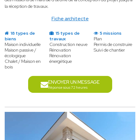
la réception de travaux.
Fiche architecte
18 types de
15 types de
5 missions
biens
travaux
Plan
Maison individuelle
Construction neuve
Permis de construire
Maison passive /
Rénovation
Suivi de chantier
écologique
Rénovation
Chalet / Maison en
énergétique
bois
ENVOYER UN MESSAGE
Réponse sous 72 heures