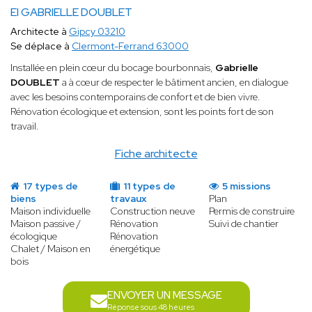
EI GABRIELLE DOUBLET
Architecte à
Gipcy 03210
Se déplace à
Clermont-Ferrand 63000
Installée en plein cœur du bocage bourbonnais,
Gabrielle
DOUBLET
a à cœur de respecter le bâtiment ancien, en dialogue
avec les besoins contemporains de confort et de bien vivre.
Rénovation écologique et extension, sont les points fort de son
travail.
Fiche architecte
17 types de
11 types de
5 missions
biens
travaux
Plan
Maison individuelle
Construction neuve
Permis de construire
Maison passive /
Rénovation
Suivi de chantier
écologique
Rénovation
Chalet / Maison en
énergétique
bois
ENVOYER UN MESSAGE
Réponse sous 48 heures