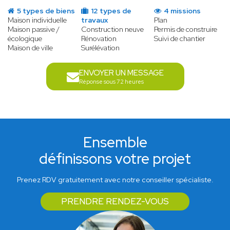
5 types de biens
12 types de
4 missions
Maison individuelle
travaux
Plan
Maison passive /
Construction neuve
Permis de construire
écologique
Rénovation
Suivi de chantier
Maison de ville
Surélévation
ENVOYER UN MESSAGE
Réponse sous 72 heures
Ensemble
définissons votre projet
Prenez RDV gratuitement avec notre conseiller spécialiste.
PRENDRE RENDEZ-VOUS