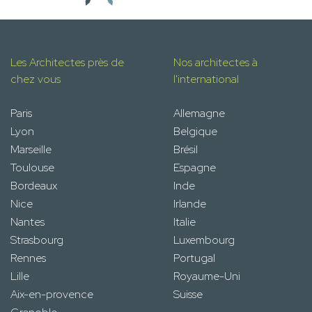
Les Architectes près de
Nos architectes à
chez vous
l'international
Paris
Allemagne
Lyon
Belgique
Marseille
Brésil
Toulouse
Espagne
Bordeaux
Inde
Nice
Irlande
Nantes
Italie
Strasbourg
Luxembourg
Rennes
Portugal
Lille
Royaume-Uni
Aix-en-provence
Suisse