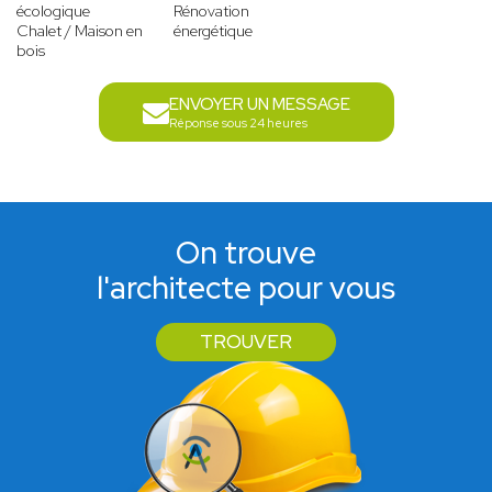
écologique
Rénovation
Chalet / Maison en
énergétique
bois
ENVOYER UN MESSAGE
Réponse sous 24 heures
On trouve
l'architecte pour vous
TROUVER