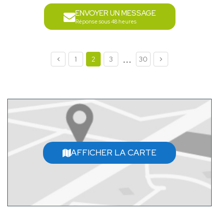
ENVOYER UN MESSAGE
Réponse sous 48 heures
...
1
2
3
30
AFFICHER LA CARTE