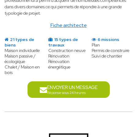
professionnel lui a permi d'acquérir de nombreuses compétences
dans divers domaines ce qui permets de répondre à une grande
typologie de projet.
Fiche architecte
21 types de
15 types de
6 missions
biens
travaux
Plan
Maison individuelle
Construction neuve
Permis de construire
Maison passive /
Rénovation
Suivi de chantier
écologique
Rénovation
Chalet / Maison en
énergétique
bois
ENVOYER UN MESSAGE
Réponse sous 24 heures