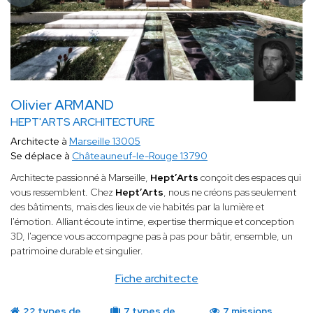
Olivier ARMAND
HEPT'ARTS ARCHITECTURE
Architecte à
Marseille 13005
Se déplace à
Châteauneuf-le-Rouge 13790
Architecte passionné à Marseille,
Hept’Arts
conçoit des espaces qui
vous ressemblent. Chez
Hept’Arts
, nous ne créons pas seulement
des bâtiments, mais des lieux de vie habités par la lumière et
l'émotion. Alliant écoute intime, expertise thermique et conception
3D, l'agence vous accompagne pas à pas pour bâtir, ensemble, un
patrimoine durable et singulier.
Fiche architecte
22 types de
7 types de
7 missions