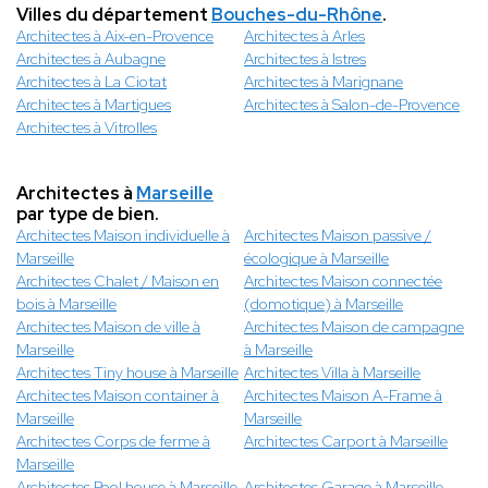
Villes du département
Bouches-du-Rhône
.
Architectes à Aix-en-Provence
Architectes à Arles
Architectes à Aubagne
Architectes à Istres
Architectes à La Ciotat
Architectes à Marignane
Architectes à Martigues
Architectes à Salon-de-Provence
Architectes à Vitrolles
Architectes à
Marseille
par type de bien.
Architectes Maison individuelle à
Architectes Maison passive /
Marseille
écologique à Marseille
Architectes Chalet / Maison en
Architectes Maison connectée
bois à Marseille
(domotique) à Marseille
Architectes Maison de ville à
Architectes Maison de campagne
Marseille
à Marseille
Architectes Tiny house à Marseille
Architectes Villa à Marseille
Architectes Maison container à
Architectes Maison A-Frame à
Marseille
Marseille
Architectes Corps de ferme à
Architectes Carport à Marseille
Marseille
Architectes Pool house à Marseille
Architectes Garage à Marseille