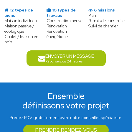
12 types de
10 types de
6 missions
biens
travaux
Plan
Maison individuelle
Construction neuve
Permis de construire
Maison passive /
Rénovation
Suivi de chantier
écologique
Rénovation
Chalet / Maison en
énergétique
bois
ENVOYER UN MESSAGE
Réponse sous 24 heures
Ensemble
définissons votre projet
Prenez RDV gratuitement avec notre conseiller spécialiste.
PRENDRE RENDEZ-VOUS