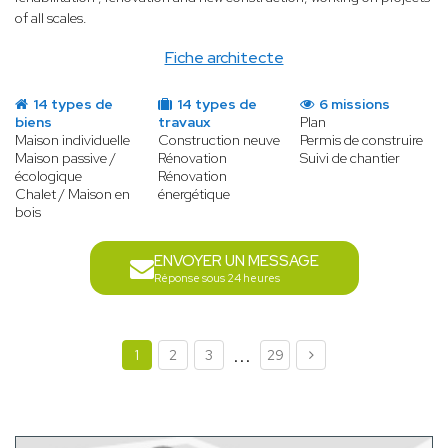
of all scales.
Fiche architecte
14 types de
14 types de
6 missions
biens
travaux
Plan
Maison individuelle
Construction neuve
Permis de construire
Maison passive /
Rénovation
Suivi de chantier
écologique
Rénovation
Chalet / Maison en
énergétique
bois
ENVOYER UN MESSAGE
Réponse sous 24 heures
...
1
2
3
29