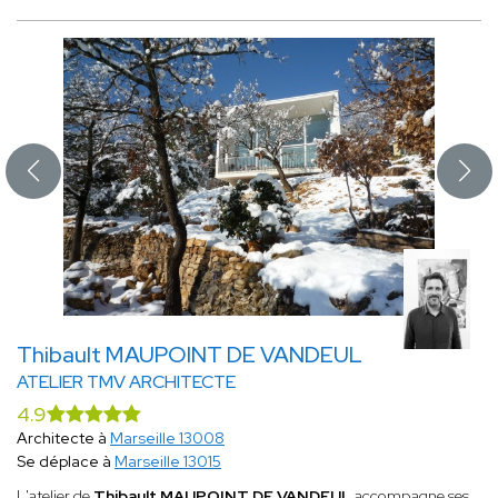
Thibault MAUPOINT DE VANDEUL
ATELIER TMV ARCHITECTE
4.9
Architecte à
Marseille 13008
Se déplace à
Marseille 13015
L'atelier de
Thibault MAUPOINT DE VANDEUL
accompagne ses