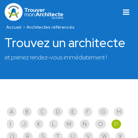
Accueil
Architectes référencés
Trouvez un architecte
et prenez rendez-vous immédiatement !
Architectes référencés
A
B
C
D
E
F
G
H
I
J
K
L
M
N
O
P
Q
R
S
T
U
V
W
X