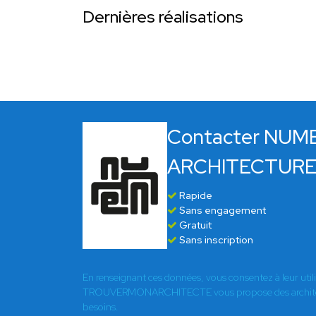
Dernières réalisations
Contacter NUM
ARCHITECTUR
Rapide
Sans engagement
Gratuit
Sans inscription
En renseignant ces données, vous consentez à leur util
TROUVERMONARCHITECTE vous propose des architect
besoins.