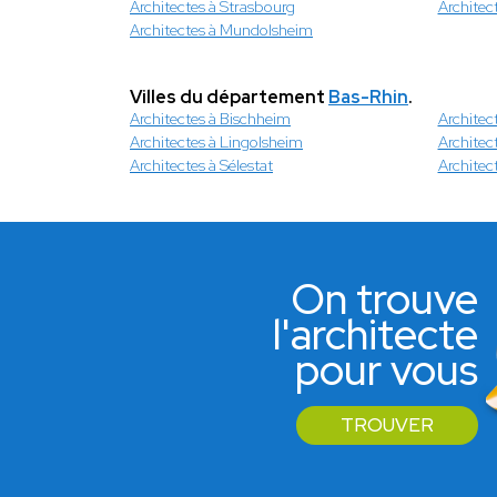
Architectes à Strasbourg
Architec
Architectes à Mundolsheim
Villes du département
Bas-Rhin
.
Architectes à Bischheim
Architect
Architectes à Lingolsheim
Architec
Architectes à Sélestat
Architec
On trouve
l'architecte
pour vous
TROUVER