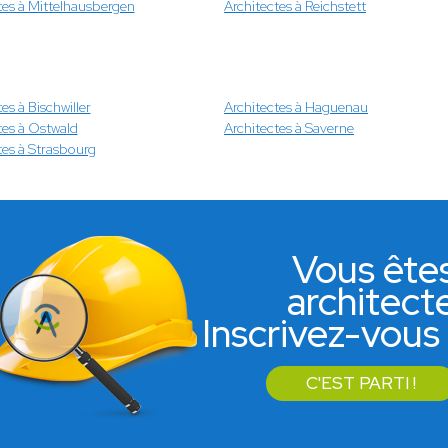
tes à Mittelhausbergen
Architectes à Reichstett
es à Bischwiller
Architectes à Haguenau
tes à Ostwald
Architectes à Saverne
tes à Strasbourg
Vous ête
architect
Inscrivez-vous 
C'EST PARTI !