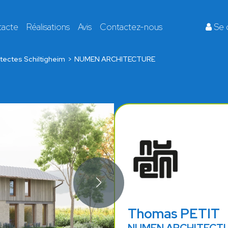
tacte
Réalisations
Avis
Contactez-nous
Se 
tectes Schiltigheim
NUMEN ARCHITECTURE
Thomas PETIT