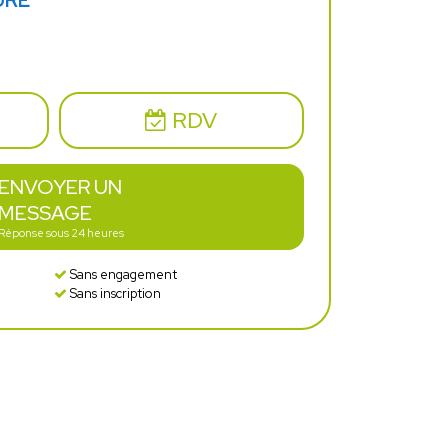
URE
RDV
ENVOYER UN
MESSAGE
Réponse sous 24 heures
Sans engagement
Sans inscription