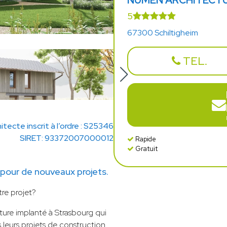
NUMEN ARCHITECT
5
67300 Schiltigheim
TEL.
itecte inscrit à l’ordre : S25346
SIRET: 93372007000012
Rapide
Gratuit
our de nouveaux projets.
tre projet?
cture implanté à Strasbourg qui
 leurs projets de construction,