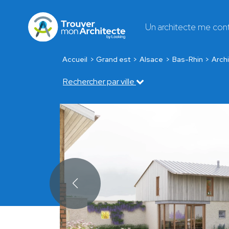
Un architecte me con
Accueil
Grand est
Alsace
Bas-Rhin
Archi
Rechercher par ville