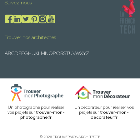
Suivez-nous
Trouver nos architectes
A
B
C
D
E
F
G
H
I
J
K
L
M
N
O
P
Q
R
S
T
U
V
W
X
Y
Z
Un photographe pour réaliser
Un décorateur pour réaliser vos
vos projets sur
trouver-mon-
projets sur
trouver-mon-
photographe.fr
decorateur.fr
© 2026 TROUVERMONARCHITECTE