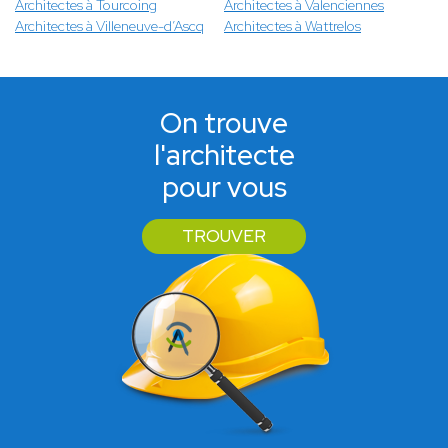
Architectes à Tourcoing
Architectes à Valenciennes
Architectes à Villeneuve-d’Ascq
Architectes à Wattrelos
On trouve
l'architecte
pour vous
TROUVER