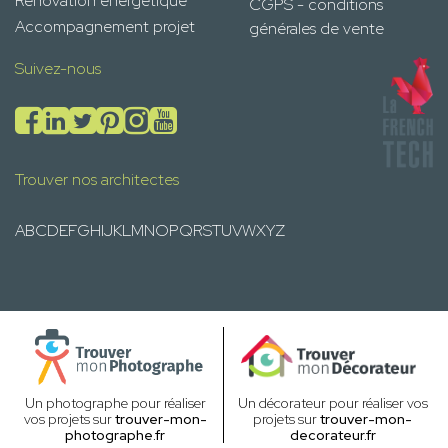
Rénovation énergétique
CGPS - conditions
Accompagnement projet
générales de vente
Suivez-nous
Trouver nos architectes
A
B
C
D
E
F
G
H
I
J
K
L
M
N
O
P
Q
R
S
T
U
V
W
X
Y
Z
Un photographe pour réaliser
Un décorateur pour réaliser vos
vos projets sur
trouver-mon-
projets sur
trouver-mon-
photographe.fr
decorateur.fr