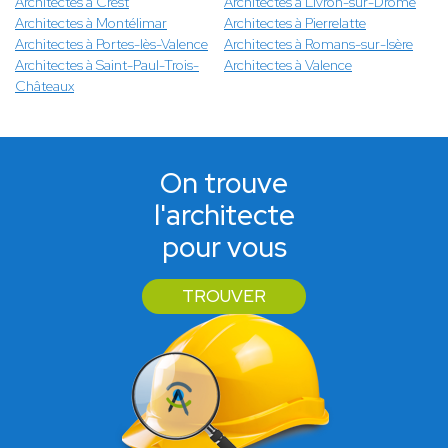
Architectes à Crest
Architectes à Livron-sur-Drôme
Architectes à Montélimar
Architectes à Pierrelatte
Architectes à Portes-lès-Valence
Architectes à Romans-sur-Isère
Architectes à Saint-Paul-Trois-
Architectes à Valence
Châteaux
On trouve
l'architecte
pour vous
TROUVER