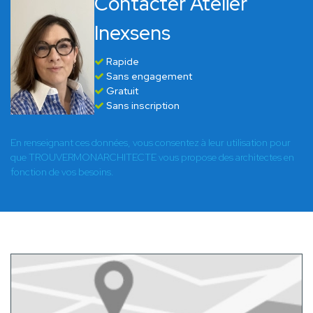
Contacter Atelier
Inexsens
Rapide
Sans engagement
Gratuit
Sans inscription
En renseignant ces données, vous consentez à leur utilisation pour
que TROUVERMONARCHITECTE vous propose des architectes en
fonction de vos besoins.