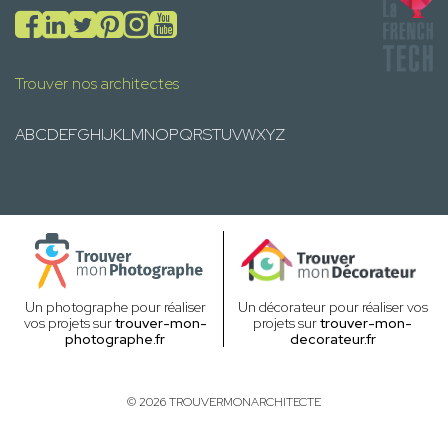
Trouver nos architectes
A
B
C
D
E
F
G
H
I
J
K
L
M
N
O
P
Q
R
S
T
U
V
W
X
Y
Z
Un photographe pour réaliser
Un décorateur pour réaliser vos
vos projets sur
trouver-mon-
projets sur
trouver-mon-
photographe.fr
decorateur.fr
© 2026 TROUVERMONARCHITECTE