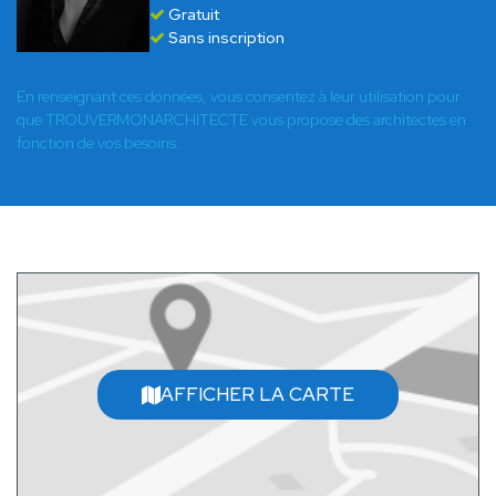
Gratuit
Sans inscription
En renseignant ces données, vous consentez à leur utilisation pour
que TROUVERMONARCHITECTE vous propose des architectes en
fonction de vos besoins.
AFFICHER LA CARTE