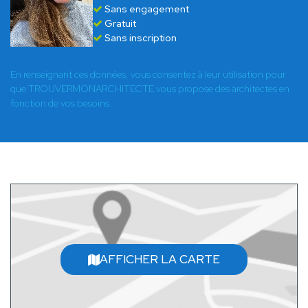
Sans engagement
Gratuit
Sans inscription
En renseignant ces données, vous consentez à leur utilisation pour
que TROUVERMONARCHITECTE vous propose des architectes en
fonction de vos besoins.
AFFICHER LA CARTE