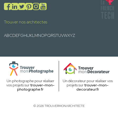
Trouver nos architectes
A
B
C
D
E
F
G
H
I
J
K
L
M
N
O
P
Q
R
S
T
U
V
W
X
Y
Z
Un photographe pour réaliser
Un décorateur pour réaliser vos
vos projets sur
trouver-mon-
projets sur
trouver-mon-
photographe.fr
decorateur.fr
© 2026 TROUVERMONARCHITECTE