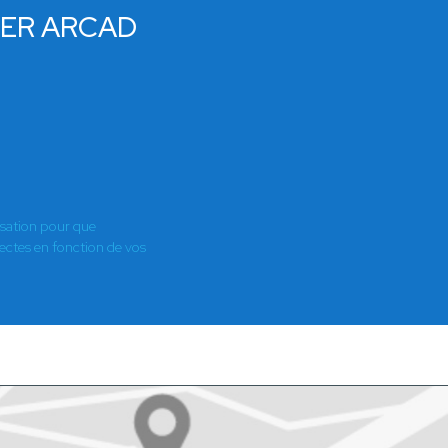
LIER ARCAD
isation pour que
es en fonction de vos