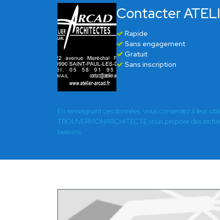
Contacter ATE
Rapide
Sans engagement
Gratuit
Sans inscription
En renseignant ces données, vous consentez à leur util
TROUVERMONARCHITECTE vous propose des architect
besoins.