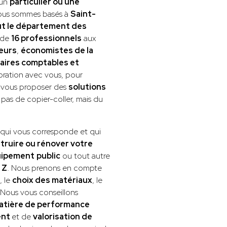
 un
particulier ou une
Nous sommes basés à
Saint-
t le département des
 de
16 professionnels
aux
eurs
,
économistes de la
aires comptables et
boration avec vous, pour
r vous proposer des
solutions
 pas de copier-coller, mais du
té qui vous corresponde et qui
truire ou rénover votre
uipement
public
ou tout autre
 Z
. Nous prenons en compte
, le
choix des matériaux
, le
 Nous vous conseillons
matière de performance
ent
et de
valorisation de