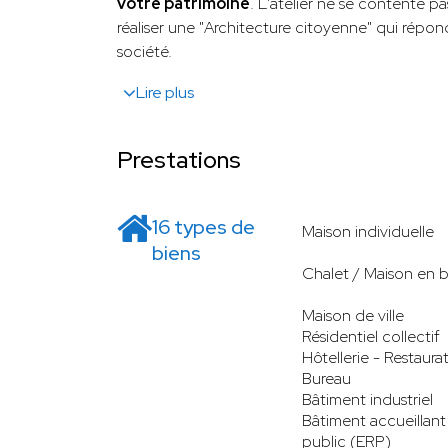
votre patrimoine
. L'atelier ne se contente p
réaliser une "Architecture citoyenne" qui répon
société.
Lire plus
Prestations
16 types de
Maison individuelle
biens
Chalet / Maison en b
Maison de ville
Résidentiel collectif
Hôtellerie - Restaura
Bureau
Bâtiment industriel
Bâtiment accueillant
public (ERP)