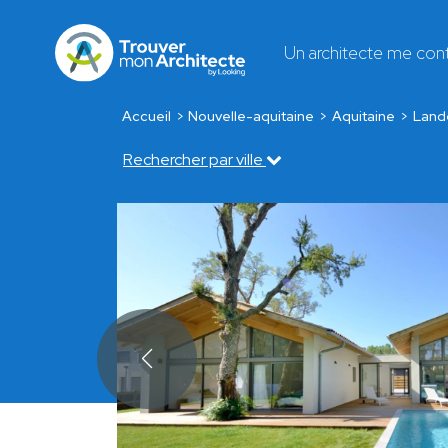
Un architecte me con
Accueil
Nouvelle-aquitaine
Aquitaine
Land
Rechercher par ville