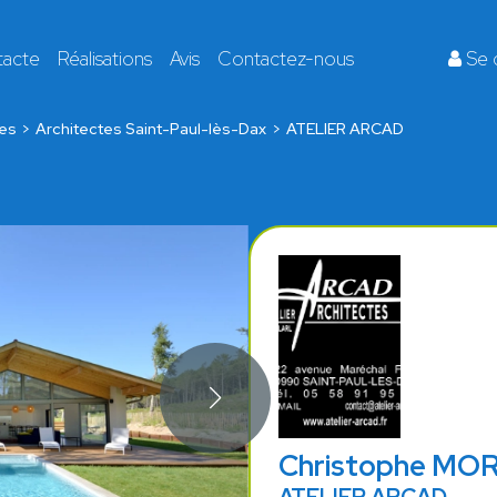
tacte
Réalisations
Avis
Contactez-nous
Se 
es
Architectes Saint-Paul-lès-Dax
ATELIER ARCAD
Christophe MO