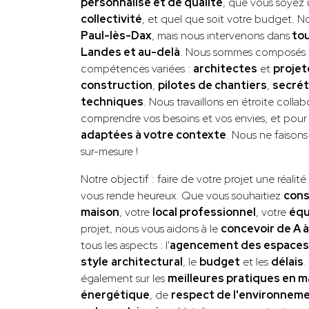
personnalisé et de qualité
, que vous soyez
collectivité
, et quel que soit votre budget. 
Paul-lès-Dax
, mais nous intervenons dans
tou
Landes et au-delà
. Nous sommes composés
compétences variées :
architectes
et
projet
construction
,
pilotes de chantiers
,
secrét
techniques
. Nous travaillons en étroite colla
comprendre vos besoins et vos envies, et pou
adaptées à votre contexte
. Nous ne faisons
sur-mesure !
Notre objectif : faire de votre projet une réali
vous rende heureux. Que vous souhaitiez
cons
maison
, votre
local professionnel
, votre
éq
projet, nous vous aidons à le
concevoir de A à
tous les aspects : l'
agencement des espaces
style
architectural
, le
budget
et les
délais
.
également sur les
meilleures pratiques en 
énergétique
, de
respect de l'environnem