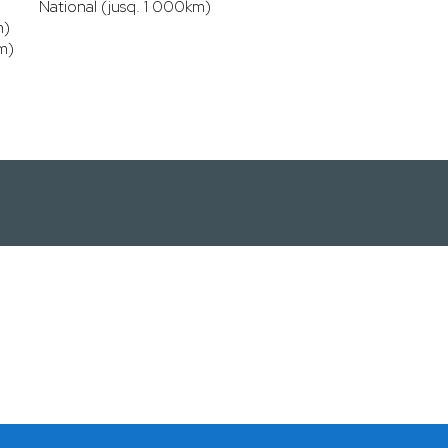
National (jusq. 1 000km)
m)
m)