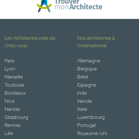
Les Architectes près de
Nos architectes à
chez vous
l'international
Paris
Allemagne
Lyon
Belgique
Marseille
Brésil
Toulouse
Espagne
Bordeaux
Inde
Nice
Irlande
Nantes
Italie
Strasbourg
Luxembourg
Rennes
Portugal
Lille
Royaume-Uni