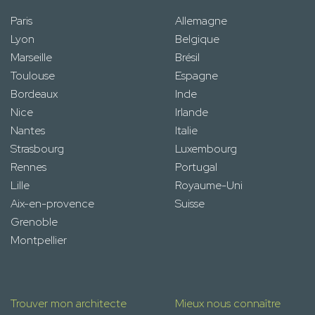
Paris
Allemagne
Lyon
Belgique
Marseille
Brésil
Toulouse
Espagne
Bordeaux
Inde
Nice
Irlande
Nantes
Italie
Strasbourg
Luxembourg
Rennes
Portugal
Lille
Royaume-Uni
Aix-en-provence
Suisse
Grenoble
Montpellier
Trouver mon architecte
Mieux nous connaître