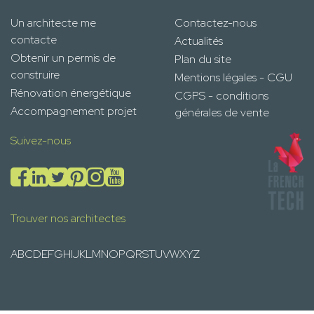
Un architecte me
Contactez-nous
contacte
Actualités
Obtenir un permis de
Plan du site
construire
Mentions légales - CGU
Rénovation énergétique
CGPS - conditions
Accompagnement projet
générales de vente
Suivez-nous
Trouver nos architectes
A
B
C
D
E
F
G
H
I
J
K
L
M
N
O
P
Q
R
S
T
U
V
W
X
Y
Z