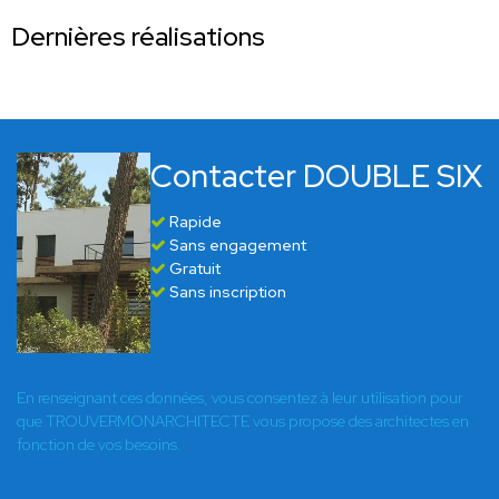
Dernières réalisations
Contacter DOUBLE SIX
Rapide
Sans engagement
Gratuit
Sans inscription
En renseignant ces données, vous consentez à leur utilisation pour
que TROUVERMONARCHITECTE vous propose des architectes en
fonction de vos besoins.