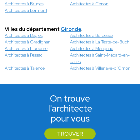
Architectes à Bruges
Architectes à Cenon
Architectes à Lormont
Villes du département
Gironde
.
Architectes à Bègles
Architectes à Bordeaux
Architectes à Gradignan
Architectes à La Teste-de-Buch
Architectes à Libourne
Architectes à Mérignac
Architectes à Pessac
Architectes à Saint-Médard-en-
Jalles
Architectes à Talence
Architectes à Villenave-d’Ornon
On trouve
l'architecte
pour vous
TROUVER