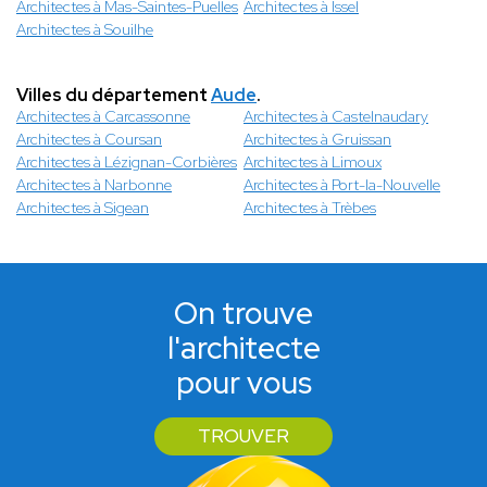
Architectes à Mas-Saintes-Puelles
Architectes à Issel
Architectes à Souilhe
Villes du département
Aude
.
Architectes à Carcassonne
Architectes à Castelnaudary
Architectes à Coursan
Architectes à Gruissan
Architectes à Lézignan-Corbières
Architectes à Limoux
Architectes à Narbonne
Architectes à Port-la-Nouvelle
Architectes à Sigean
Architectes à Trèbes
On trouve
l'architecte
pour vous
TROUVER