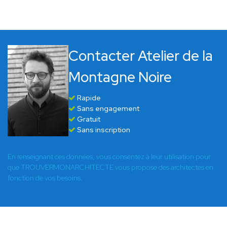
Contacter Atelier de la
Montagne Noire
Rapide
Sans engagement
Gratuit
Sans inscription
En renseignant ces données, vous consentez à leur utilisation pour
que TROUVERMONARCHITECTE vous propose des architectes en
fonction de vos besoins.