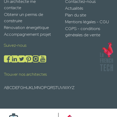
Un architecte me
Contactez-nous
contacte
Actualités
Obtenir un permis de
Plan du site
construire
Mentions légales - CGU
Rénovation énergétique
CGPS - conditions
Accompagnement projet
générales de vente
Suivez-nous
Trouver nos architectes
A
B
C
D
E
F
G
H
I
J
K
L
M
N
O
P
Q
R
S
T
U
V
W
X
Y
Z