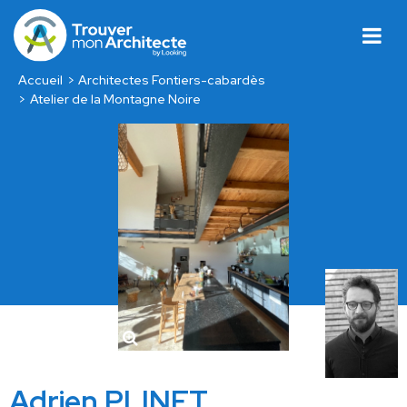
Accueil
Architectes Fontiers-cabardès
Atelier de la Montagne Noire
Adrien PLINET