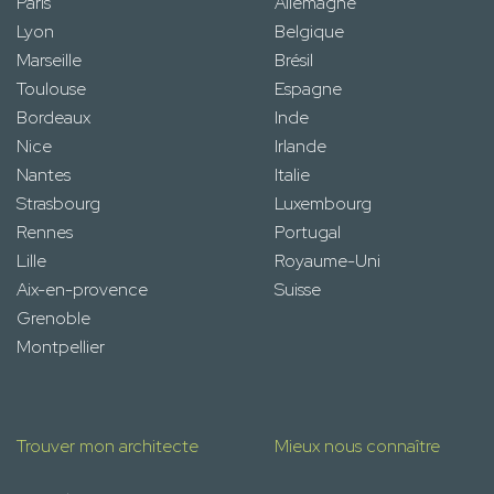
Paris
Allemagne
Lyon
Belgique
Marseille
Brésil
Toulouse
Espagne
Bordeaux
Inde
Nice
Irlande
Nantes
Italie
Strasbourg
Luxembourg
Rennes
Portugal
Lille
Royaume-Uni
Aix-en-provence
Suisse
Grenoble
Montpellier
Trouver mon architecte
Mieux nous connaître