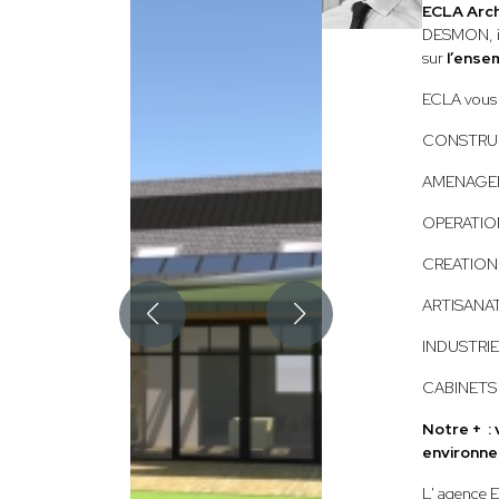
ECLA Arc
DESMON, int
sur
l’ense
ECLA vous
CONSTRUC
AMENAGEM
OPERATIO
CREATION 
ARTISANA
INDUSTRI
CABINETS
Notre + :
environn
L' agence E