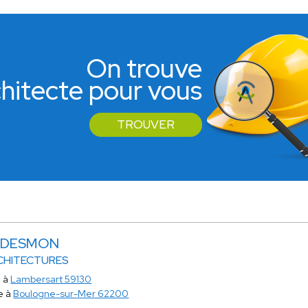
On trouve
rchitecte pour vous
TROUVER
n DESMON
CHITECTURES
e à
Lambersart 59130
e à
Boulogne-sur-Mer 62200