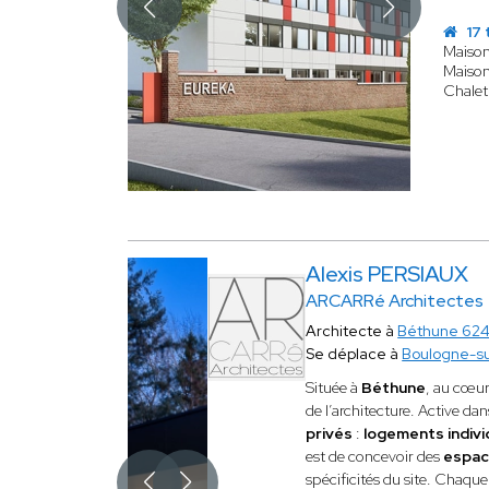
17 
Maison
Maison
Chalet
Alexis PERSIAUX
ARCARRé Architectes
Architecte à
Béthune 62
Se déplace à
Boulogne-s
Située à
Béthune
, au cœu
de l’architecture. Active da
privés
:
logements individ
est de concevoir des
espac
spécificités du site. Chaque