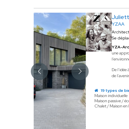
Juliet
YZAA
Architec
Se dépla
YZA-Arc
une appro
l’environ
De l’idée à
de l’avenir
19 types de bi
Maison individuelle
Maison passive / é
Chalet / Maison en 