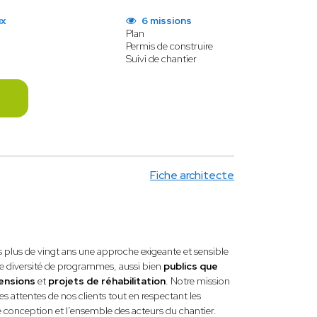
ux
6 missions
Plan
Permis de construire
Suivi de chantier
E
Fiche architecte
plus de vingt ans une approche exigeante et sensible
nde diversité de programmes, aussi bien
publics que
ensions
et
projets de réhabilitation
. Notre mission
les attentes de nos clients tout en respectant les
de conception et l’ensemble des acteurs du chantier.