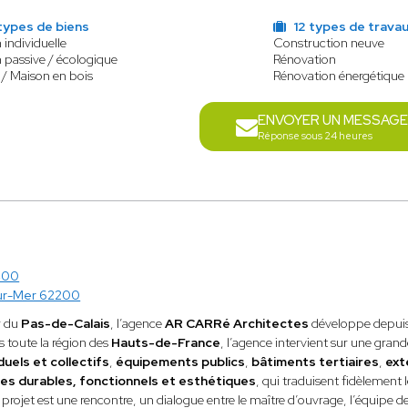
types de biens
12 types de trava
 individuelle
Construction neuve
 passive / écologique
Rénovation
 / Maison en bois
Rénovation énergétique
ENVOYER UN MESSAG
Réponse sous 24 heures
400
ur-Mer 62200
r du
Pas-de-Calais
, l’agence
AR CARRé Architectes
développe depuis 
ns toute la région des
Hauts-de-France
, l’agence intervient sur une gra
uels et collectifs
,
équipements publics
,
bâtiments tertiaires
,
ext
es durables, fonctionnels et esthétiques
, qui traduisent fidèlement 
 projet est une rencontre, un dialogue entre le maître d’ouvrage, l’équipe 