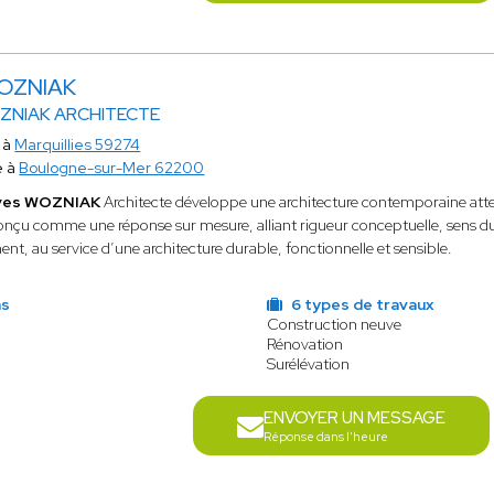
OZNIAK
ZNIAK ARCHITECTE
 à
Marquillies 59274
e à
Boulogne-sur-Mer 62200
ves WOZNIAK
Architecte développe une architecture contemporaine atte
conçu comme une réponse sur mesure, alliant rigueur conceptuelle, sens du
nt, au service d’une architecture durable, fonctionnelle et sensible.
ns
6 types de travaux
Construction neuve
Rénovation
e
Surélévation
ENVOYER UN MESSAGE
Réponse dans l'heure