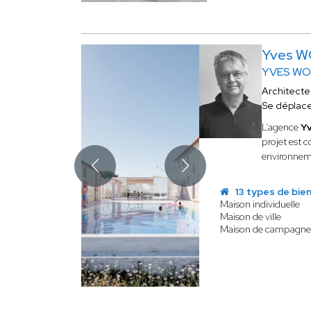
Yves W
YVES WO
Architecte
Se déplac
L’agence
Y
projet est 
environneme
13 types de bie
Maison individuelle
Maison de ville
Maison de campagn