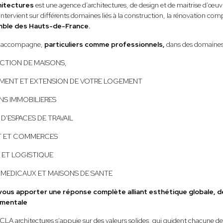
hitectures
est une agence d’architectures, de design et de maitrise d’œuvr
ervient sur différents domaines liés à la construction, la rénovation co
mble des Hauts-de-France.
 accompagne,
particuliers comme professionnels,
dans des domaines 
TION DE MAISONS,
ENT ET EXTENSION DE VOTRE LOGEMENT
NS IMMOBILIERES
D'ESPACES DE TRAVAIL
T ET COMMERCES
E ET LOGISTIQUE
 MEDICAUX ET MAISONS DE SANTE
 vous apporter une réponse complète alliant esthétique globale, d
ementale
CLA architectures s’appuie sur des valeurs solides, qui guident chacune de 