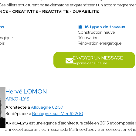
Ces piliers structurent notre démarche et garantissent un accompagnement à
NCE - CREATIVITE - REACTIVITE - DURABILITE
ns
16 types de travaux
Construction neuve
logique
Rénovation
ois
Rénovation énergétique
ENVOYER UN MESSAGE
Réponse dans l'heure
Hervé LOMON
ARKO-LYS
Architecte à
Allouagne 62157
Se déplace à
Boulogne-sur-Mer 62200
ARKO-LYS
est une agence d’architecture créée en 2015 et composée
années et assurant les missions de Maîtrise d'œuvre en conception et ré