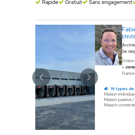
Rapide
Gratuit
Sans engagement
Fab
ENVE
Archit
Se dé
Grâce 
«
cons
France 
19 types de
Maison individuel
Maison passive /
Maison connect