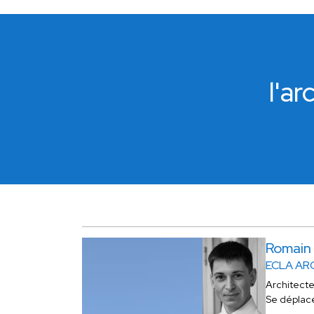
l'a
Romai
ECLA AR
Architect
Se déplac