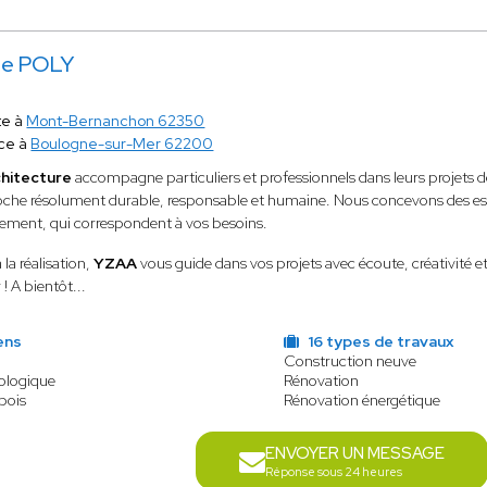
te POLY
te à
Mont-Bernanchon 62350
ce à
Boulogne-sur-Mer 62200
hitecture
accompagne particuliers et professionnels dans leurs projets
che résolument durable, responsable et humaine. Nous concevons des esp
nement, qui correspondent à vos besoins.
 la réalisation,
YZAA
vous guide dans vos projets avec écoute, créativité 
 ! A bientôt...
ens
16 types de travaux
Construction neuve
cologique
Rénovation
bois
Rénovation énergétique
ENVOYER UN MESSAGE
Réponse sous 24 heures