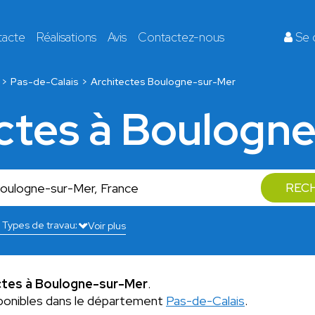
tacte
Réalisations
Avis
Contactez-nous
Se 
Pas-de-Calais
Architectes Boulogne-sur-Mer
ectes à Boulogn
REC
Voir plus
ctes à Boulogne-sur-Mer
.
ponibles dans le département
Pas-de-Calais
.