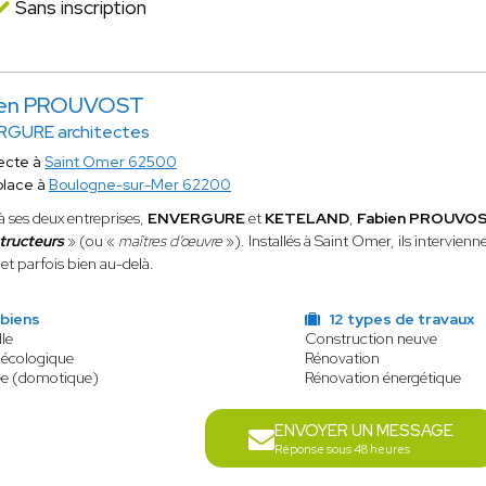
Sans inscription
ien PROUVOST
RGURE architectes
ecte à
Saint Omer 62500
place à
Boulogne-sur-Mer 62200
à ses deux entreprises,
ENVERGURE
et
KETELAND
,
Fabien PROUVO
tructeurs
» (ou «
maîtres d’œuvre
»). Installés à Saint Omer, ils intervien
et parfois bien au-delà.
 biens
12 types de travaux
le
Construction neuve
 écologique
Rénovation
ée (domotique)
Rénovation énergétique
ENVOYER UN MESSAGE
Réponse sous 48 heures