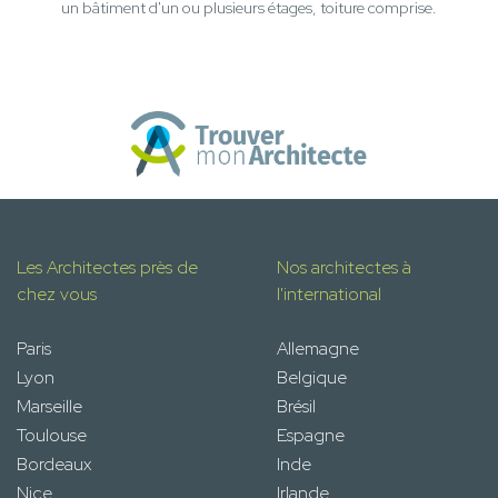
un bâtiment d'un ou plusieurs étages, toiture comprise.
Les Architectes près de
Nos architectes à
chez vous
l'international
Paris
Allemagne
Lyon
Belgique
Marseille
Brésil
Toulouse
Espagne
Bordeaux
Inde
Nice
Irlande