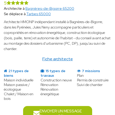
5
Architecte à
Bagnères-de-Bigorre 65200
Se déplace à
Tarbes 65000
Architecte HMONP indépendant installé à Bagnères-de-Bigorre,
dans les Pyrénées, Jules Neny accompagne particuliers et
copropriétés en rénovation énergétique, construction écologique
(bois, paille, terre) et autonomie de l'habitat - du conseil avant achat
au montage des dossiers d'urbanisme (PC, DP), jusqu'au suivi de
chantier.
Fiche architecte
21 types de
15 types de
7 missions
biens
travaux
Plan
Maison individuelle
Construction neuve
Permis de construire
Maison passive /
Rénovation
Suivi de chantier
écologique
Rénovation
Chalet / Maison en
énergétique
bois
ENVOYER UN MESSAGE