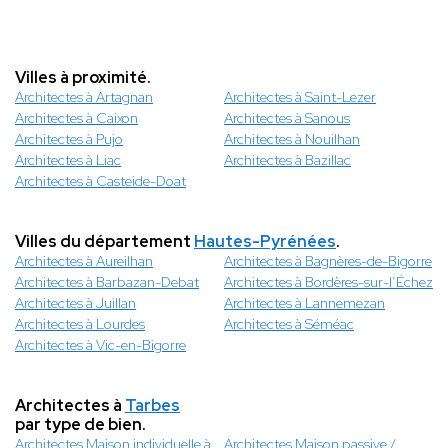
Villes à proximité.
Architectes à Artagnan
Architectes à Saint-Lezer
Architectes à Caixon
Architectes à Sanous
Architectes à Pujo
Architectes à Nouilhan
Architectes à Liac
Architectes à Bazillac
Architectes à Casteide-Doat
Villes du département
Hautes-Pyrénées
.
Architectes à Aureilhan
Architectes à Bagnères-de-Bigorre
Architectes à Barbazan-Debat
Architectes à Bordères-sur-l’Échez
Architectes à Juillan
Architectes à Lannemezan
Architectes à Lourdes
Architectes à Séméac
Architectes à Vic-en-Bigorre
Architectes à
Tarbes
par type de bien.
Architectes Maison individuelle à
Architectes Maison passive /