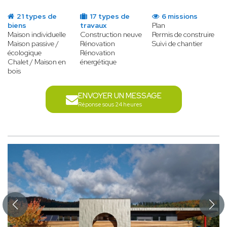
21 types de
17 types de
6 missions
biens
travaux
Plan
Maison individuelle
Construction neuve
Permis de construire
Maison passive /
Rénovation
Suivi de chantier
écologique
Rénovation
Chalet / Maison en
énergétique
bois
ENVOYER UN MESSAGE
Réponse sous 24 heures