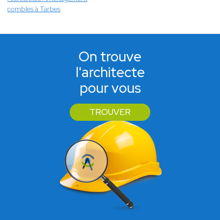
combles à Tarbes
On trouve
l'architecte
pour vous
TROUVER