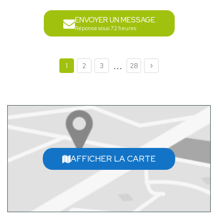
ENVOYER UN MESSAGE
Réponse sous 72 heures
...
1
2
3
28
AFFICHER LA CARTE