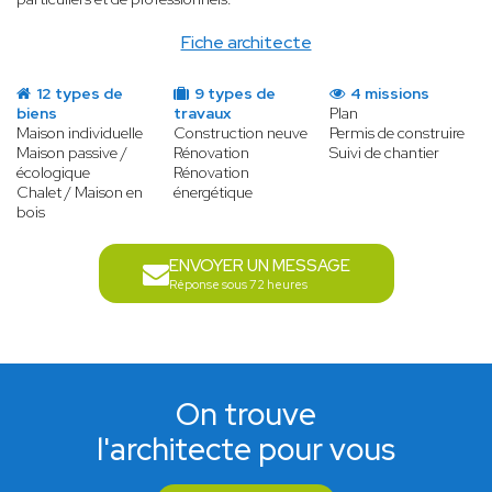
Fiche architecte
12 types de
9 types de
4 missions
biens
travaux
Plan
Maison individuelle
Construction neuve
Permis de construire
Maison passive /
Rénovation
Suivi de chantier
écologique
Rénovation
Chalet / Maison en
énergétique
bois
ENVOYER UN MESSAGE
Réponse sous 72 heures
On trouve
l'architecte pour vous