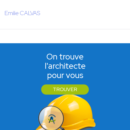
Emilie CALVAS
On trouve
l'architecte
pour vous
TROUVER