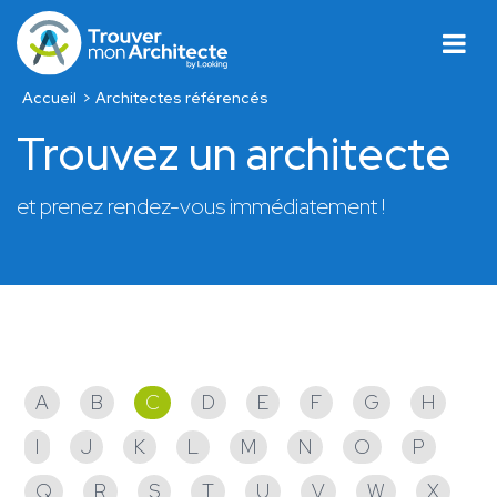
Accueil
Architectes référencés
Trouvez un architecte
et prenez rendez-vous immédiatement !
Architectes référencés
A
B
C
D
E
F
G
H
I
J
K
L
M
N
O
P
Q
R
S
T
U
V
W
X