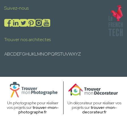
Suivez-nous
Trouver nos architectes
A
B
C
D
E
F
G
H
I
J
K
L
M
N
O
P
Q
R
S
T
U
V
W
X
Y
Z
Un photographe pour réaliser
Un décorateur pour réaliser vos
vos projets sur
trouver-mon-
projets sur
trouver-mon-
photographe.fr
decorateur.fr