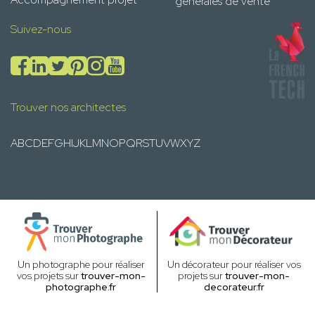
générales de vente
Suivez-nous
Trouver nos architectes
A
B
C
D
E
F
G
H
I
J
K
L
M
N
O
P
Q
R
S
T
U
V
W
X
Y
Z
Un photographe pour réaliser
Un décorateur pour réaliser vos
vos projets sur
trouver-mon-
projets sur
trouver-mon-
photographe.fr
decorateur.fr