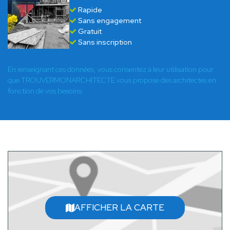
Rapide
Sans engagement
Gratuit
Sans inscription
En renseignant ces données, vous consentez à leur utilisation pour
que TROUVERMONARCHITECTE vous propose des architectes en
fonction de vos besoins.
AFFICHER LA CARTE