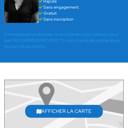
Rapide
Sans engagement
Gratuit
Sans inscription
En renseignant ces données, vous consentez à leur utilisation pour
que TROUVERMONARCHITECTE vous propose des architectes en
fonction de vos besoins.
AFFICHER LA CARTE