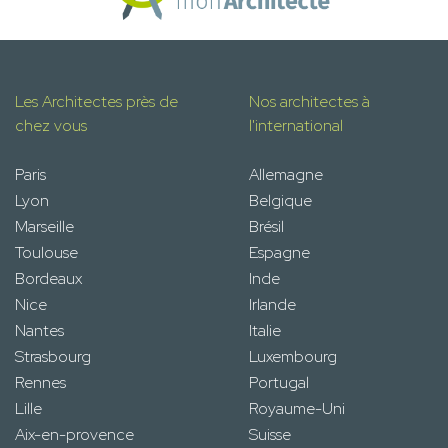
Les Architectes près de
Nos architectes à
chez vous
l'international
Paris
Allemagne
Lyon
Belgique
Marseille
Brésil
Toulouse
Espagne
Bordeaux
Inde
Nice
Irlande
Nantes
Italie
Strasbourg
Luxembourg
Rennes
Portugal
Lille
Royaume-Uni
Aix-en-provence
Suisse