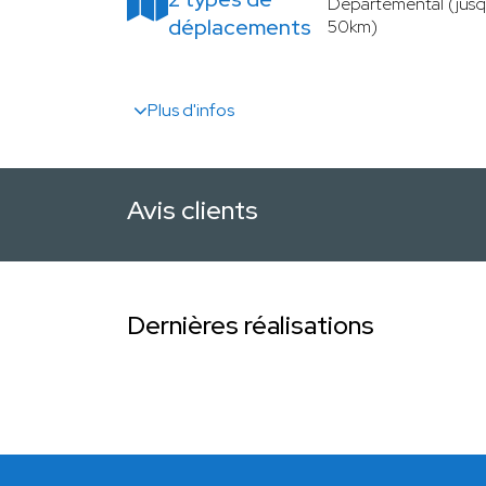
Départemental (jusq
déplacements
50km)
Plus d'infos
Avis clients
Dernières réalisations