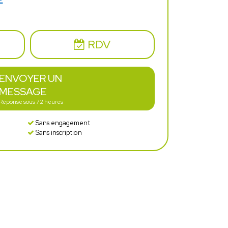
E
RDV
ENVOYER UN
MESSAGE
Réponse sous 72 heures
Sans engagement
Sans inscription