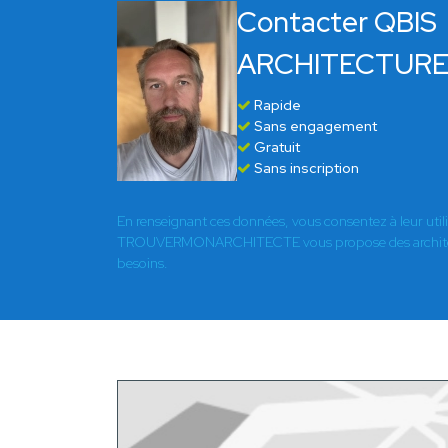
Contacter QBIS
ARCHITECTUR
Rapide
Sans engagement
Gratuit
Sans inscription
En renseignant ces données, vous consentez à leur util
TROUVERMONARCHITECTE vous propose des architect
besoins.