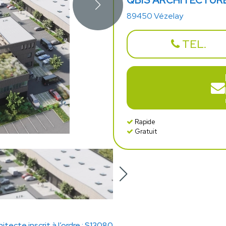
QBIS ARCHITECTUR
89450 Vézelay
TEL.
Rapide
Gratuit
hitecte inscrit à l’ordre : S13080