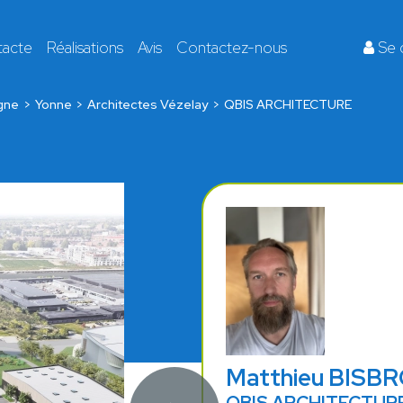
tacte
Réalisations
Avis
Contactez-nous
Se 
gne
Yonne
Architectes Vézelay
QBIS ARCHITECTURE
Matthieu BISB