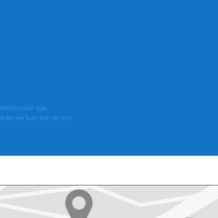
E
isation pour que
es en fonction de vos