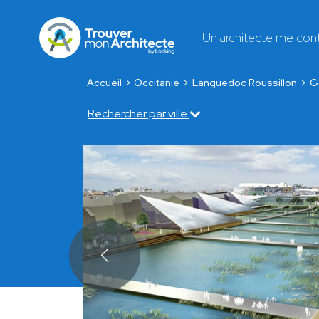
Un architecte me con
Accueil
Occitanie
Languedoc Roussillon
G
Rechercher par ville