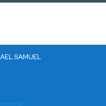
HAEL SAMUEL
E
isation pour que