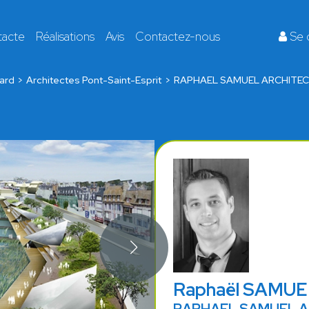
tacte
Réalisations
Avis
Contactez-nous
Se 
ard
Architectes Pont-Saint-Esprit
RAPHAEL SAMUEL ARCHITE
Raphaël SAMUE