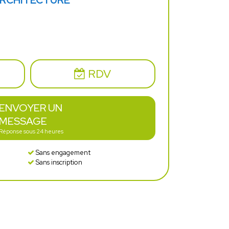
ARCHITECTURE
RDV
ENVOYER UN
MESSAGE
Réponse sous 24 heures
Sans engagement
Sans inscription