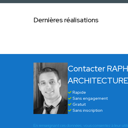
Dernières réalisations
Contacter RAP
ARCHITECTUR
Rapide
Sans engagement
Gratuit
Sans inscription
En renseignant ces données, vous consentez à leur util