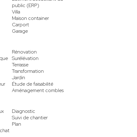
public (ERP)
Villa
Maison container
Carport
Garage
Rénovation
ique
Surélévation
Terrasse
Transformation
Jardin
eur
Étude de faisabilité
Aménagement combles
ux
Diagnostic
Suivi de chantier
Plan
achat