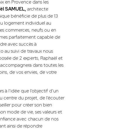
ix en Provence dans les
ël SAMUEL,
architecte
que bénéficie de plus de 13
du logement individuel au
 les commerces, neufs ou en
sommes parfaitement capable de
ndre avec succès à
o au suivi de travaux nous
posée de 2 experts, Raphaël et
ous accompagnera dans toutes les
ns, de vos envies, de votre
s à l’idée que l’objectif d’un
u centre du projet, de l’écouter
seiller pour créer son bien
on mode de vie, ses valeurs et
 confiance avec chacun de nos
ant ainsi de répondre