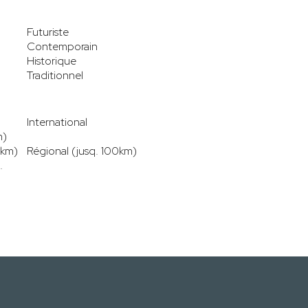
Futuriste
Contemporain
Historique
Traditionnel
International
m)
0km)
Régional (jusq. 100km)
.