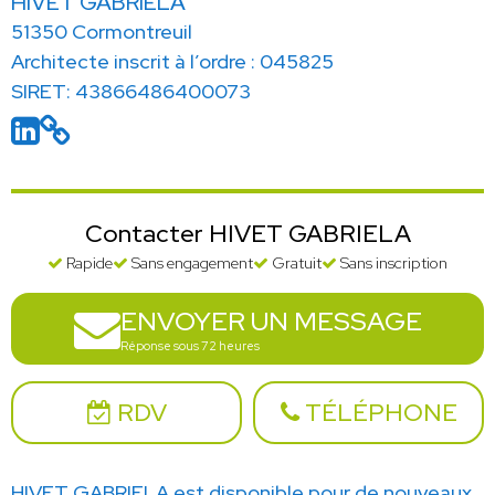
HIVET GABRIELA
51350 Cormontreuil
Architecte inscrit à l’ordre : 045825
SIRET: 43866486400073
Contacter HIVET GABRIELA
Rapide
Sans engagement
Gratuit
Sans inscription
ENVOYER UN MESSAGE
Réponse sous 72 heures
RDV
TÉLÉPHONE
HIVET GABRIELA est disponible pour de nouveaux