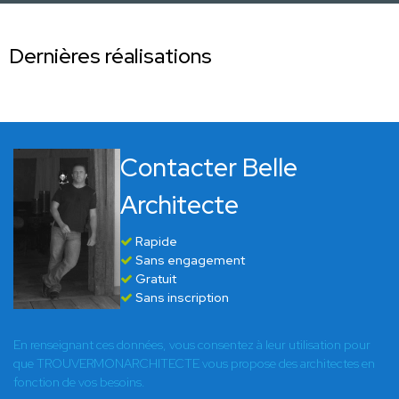
Dernières réalisations
Contacter Belle
Architecte
Rapide
Sans engagement
Gratuit
Sans inscription
En renseignant ces données, vous consentez à leur utilisation pour
que TROUVERMONARCHITECTE vous propose des architectes en
fonction de vos besoins.