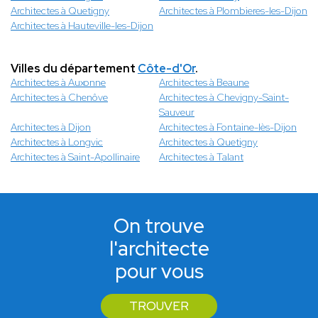
Architectes à Quetigny
Architectes à Plombieres-les-Dijon
Architectes à Hauteville-les-Dijon
Villes du département
Côte-d'Or
.
Architectes à Auxonne
Architectes à Beaune
Architectes à Chenôve
Architectes à Chevigny-Saint-
Sauveur
Architectes à Dijon
Architectes à Fontaine-lès-Dijon
Architectes à Longvic
Architectes à Quetigny
Architectes à Saint-Apollinaire
Architectes à Talant
On trouve
l'architecte
pour vous
TROUVER