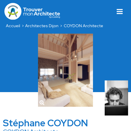
Accueil
Architectes Dijon
COYDON Architecte
Stéphane COYDON