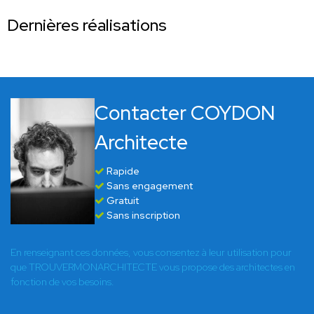
Dernières réalisations
Contacter COYDON
Architecte
Rapide
Sans engagement
Gratuit
Sans inscription
En renseignant ces données, vous consentez à leur utilisation pour
que TROUVERMONARCHITECTE vous propose des architectes en
fonction de vos besoins.