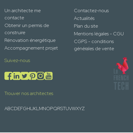
Un architecte me
Contactez-nous
contacte
Actualités
Obtenir un permis de
Plan du site
construire
Mentions légales - CGU
Rénovation énergétique
CGPS - conditions
Accompagnement projet
générales de vente
Suivez-nous
Trouver nos architectes
A
B
C
D
E
F
G
H
I
J
K
L
M
N
O
P
Q
R
S
T
U
V
W
X
Y
Z