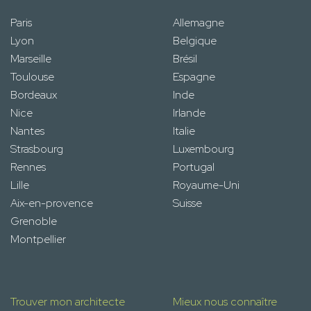
Paris
Allemagne
Lyon
Belgique
Marseille
Brésil
Toulouse
Espagne
Bordeaux
Inde
Nice
Irlande
Nantes
Italie
Strasbourg
Luxembourg
Rennes
Portugal
Lille
Royaume-Uni
Aix-en-provence
Suisse
Grenoble
Montpellier
Trouver mon architecte
Mieux nous connaître