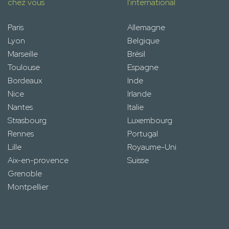
chez vous
l'international
Paris
Allemagne
Lyon
Belgique
Marseille
Brésil
Toulouse
Espagne
Bordeaux
Inde
Nice
Irlande
Nantes
Italie
Strasbourg
Luxembourg
Rennes
Portugal
Lille
Royaume-Uni
Aix-en-provence
Suisse
Grenoble
Montpellier