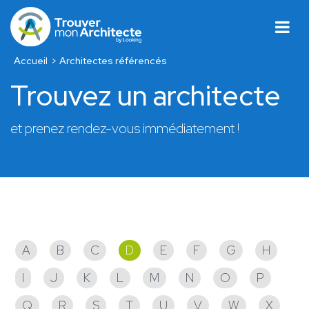
Accueil
Architectes référencés
Trouvez un architecte
et prenez rendez-vous immédiatement !
Architectes référencés
A
B
C
D
E
F
G
H
I
J
K
L
M
N
O
P
Q
R
S
T
U
V
W
X