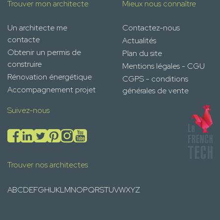
Trouver mon architecte
Mieux nous connaître
Un architecte me
Contactez-nous
contacte
Actualités
Obtenir un permis de
Plan du site
construire
Mentions légales - CGU
Rénovation énergétique
CGPS - conditions
Accompagnement projet
générales de vente
Suivez-nous
Trouver nos architectes
A
B
C
D
E
F
G
H
I
J
K
L
M
N
O
P
Q
R
S
T
U
V
W
X
Y
Z