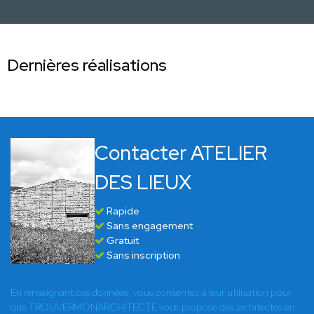
Dernières réalisations
Contacter ATELIER
DES LIEUX
Rapide
Sans engagement
Gratuit
Sans inscription
En renseignant ces données, vous consentez à leur utilisation pour
que TROUVERMONARCHITECTE vous propose des architectes en