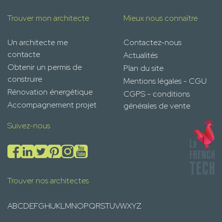
Trouver mon architecte
Mieux nous connaître
Un architecte me
Contactez-nous
contacte
Actualités
Obtenir un permis de
Plan du site
construire
Mentions légales - CGU
Rénovation énergétique
CGPS - conditions
Accompagnement projet
générales de vente
Suivez-nous
Trouver nos architectes
A
B
C
D
E
F
G
H
I
J
K
L
M
N
O
P
Q
R
S
T
U
V
W
X
Y
Z