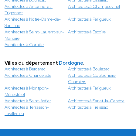
Architectes à Boulazac
Architectes à Bassillac
Architectes à Antonne-et-
Architectes à Champcevinel
Trigonant
Architectes à Notre-Dame-de-
Architectes à Perigueux
Sanilhac
Architectes à Saint-Laurent-sur-
Architectes à Escoire
Manoire
Architectes à Cornille
Villes du département
Dordogne
.
Architectes à Bergerac
Architectes à Boulazac
Architectes à Chancelade
Architectes à Coulounieix-
Chamiers
Architectes à Montpon-
Architectes à Périgueux
Ménestérol
Architectes à Saint-Astier
Architectes à Sarlat-la-Canéda
Architectes à Terrasson-
Architectes à Trélissac
Lavilledieu