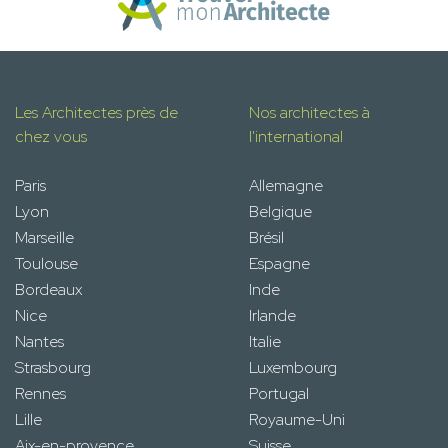
Les Architectes près de
Nos architectes à
chez vous
l'international
Paris
Allemagne
Lyon
Belgique
Marseille
Brésil
Toulouse
Espagne
Bordeaux
Inde
Nice
Irlande
Nantes
Italie
Strasbourg
Luxembourg
Rennes
Portugal
Lille
Royaume-Uni
Aix-en-provence
Suisse