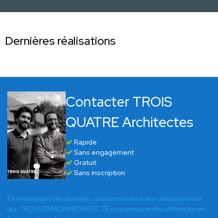
Dernières réalisations
Contacter TROIS
QUATRE Architectes
Rapide
Sans engagement
Gratuit
Sans inscription
En renseignant ces données, vous consentez à leur utilisation pour
que TROUVERMONARCHITECTE vous propose des architectes en