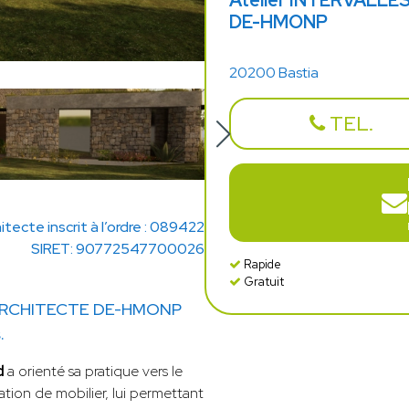
Atelier INTERVALLE
DE-HMONP
20200 Bastia
TEL.
itecte inscrit à l’ordre : 089422
SIRET: 90772547700026
Rapide
Gratuit
 ARCHITECTE DE-HMONP
.
d
a orienté sa pratique vers le
tion de mobilier, lui permettant