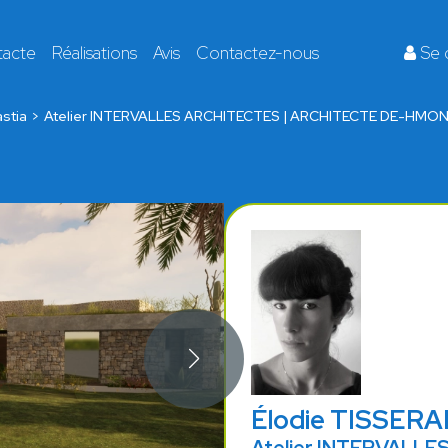
tacte
Réalisations
Avis
Contactez-nous
Se 
stia
Atelier INTERVALLES ARCHITECTES | ARCHITECTE DE-HMO
Élodie TISSER