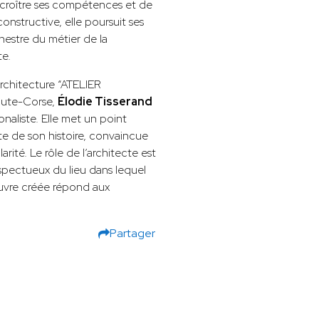
accroître ses compétences et de
onstructive, elle poursuit ses
hestre du métier de la
te.
rchitecture “ATELIER
aute-Corse,
Élodie Tisserand
onaliste. Elle met un point
e de son histoire, convaincue
ité. Le rôle de l’architecte est
espectueux du lieu dans lequel
’œuvre créée répond aux
Partager