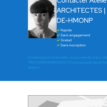
Contacter Atel
ARCHITECTES |
DE-HMONP
Rapide
Sans engagement
Gratuit
Sans inscription
En renseignant ces données, vous consentez à leur util
TROUVERMONARCHITECTE vous propose des architect
besoins.