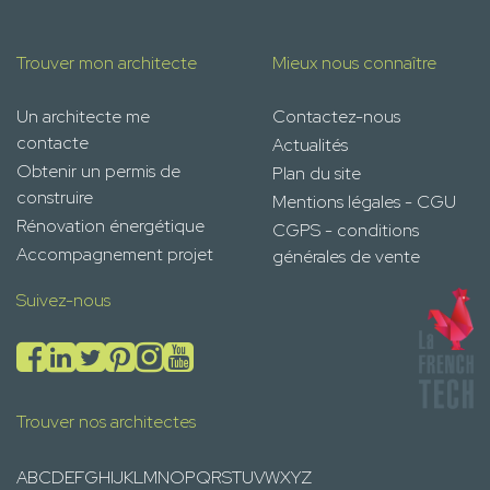
Trouver mon architecte
Mieux nous connaître
Un architecte me
Contactez-nous
contacte
Actualités
Obtenir un permis de
Plan du site
construire
Mentions légales - CGU
Rénovation énergétique
CGPS - conditions
Accompagnement projet
générales de vente
Suivez-nous
Trouver nos architectes
A
B
C
D
E
F
G
H
I
J
K
L
M
N
O
P
Q
R
S
T
U
V
W
X
Y
Z