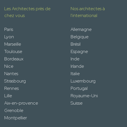
Les Architectes près de
Nos architectes à
chez vous
l'international
Paris
Allemagne
Lyon
Belgique
Marseille
Brésil
Toulouse
Espagne
Bordeaux
Inde
Nice
Irlande
Nantes
Italie
Strasbourg
Luxembourg
Rennes
Portugal
Lille
Royaume-Uni
Aix-en-provence
Suisse
Grenoble
Montpellier