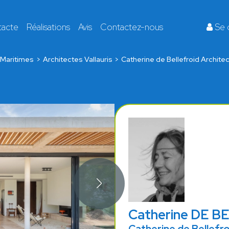
tacte
Réalisations
Avis
Contactez-nous
Se 
Maritimes
Architectes Vallauris
Catherine de Bellefroid Archite
Catherine DE 