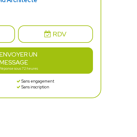
oid Architecte
RDV
ENVOYER UN
MESSAGE
Réponse sous 72 heures
Sans engagement
Sans inscription