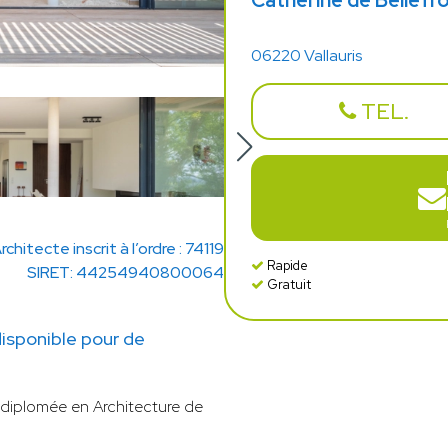
Catherine de Bellefr
06220 Vallauris
TEL.
rchitecte inscrit à l’ordre : 74119
Rapide
SIRET: 44254940800064
Gratuit
disponible pour de
diplomée en Architecture de