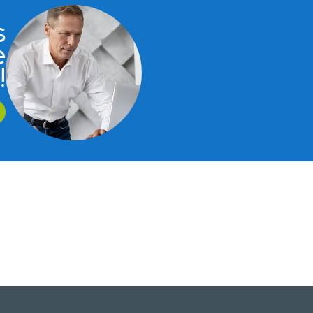
s
e
!