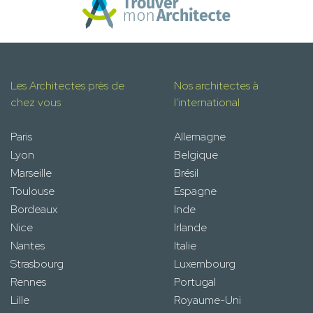
Les Architectes près de
Nos architectes à
chez vous
l'international
Paris
Allemagne
Lyon
Belgique
Marseille
Brésil
Toulouse
Espagne
Bordeaux
Inde
Nice
Irlande
Nantes
Italie
Strasbourg
Luxembourg
Rennes
Portugal
Lille
Royaume-Uni