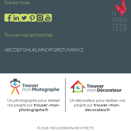
Suivez-nous
Trouver nos architectes
A
B
C
D
E
F
G
H
I
J
K
L
M
N
O
P
Q
R
S
T
U
V
W
X
Y
Z
Un photographe pour réaliser
Un décorateur pour réaliser vos
vos projets sur
trouver-mon-
projets sur
trouver-mon-
photographe.fr
decorateur.fr
© 2026 TROUVERMONARCHITECTE