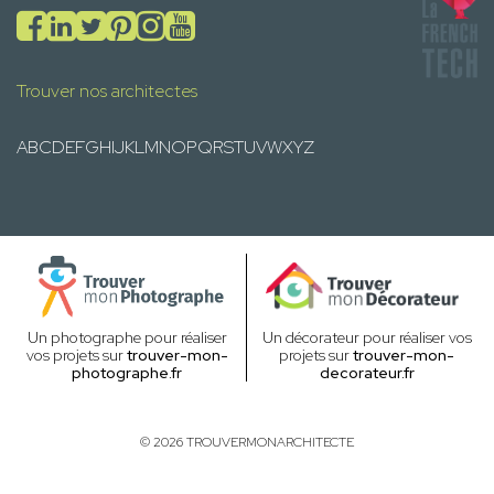
Trouver nos architectes
A
B
C
D
E
F
G
H
I
J
K
L
M
N
O
P
Q
R
S
T
U
V
W
X
Y
Z
Un photographe pour réaliser
Un décorateur pour réaliser vos
vos projets sur
trouver-mon-
projets sur
trouver-mon-
photographe.fr
decorateur.fr
© 2026 TROUVERMONARCHITECTE