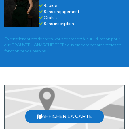
Rapide
Sans engagement
Gratuit
Sans inscription
En renseignant ces données, vous consentez à leur utilisation pour
que TROUVERMONARCHITECTE vous propose des architectes en
fonction de vos besoins.
AFFICHER LA CARTE