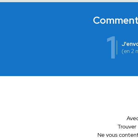
Comment c
1
J'env
(en 2 
Avec
Trouver
Ne vous contente