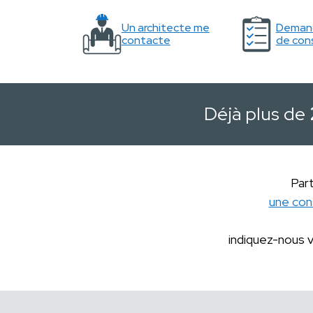
Un architecte me
Demand
contacte
de cons
Déjà plus de
Part
une con
indiquez-nous 