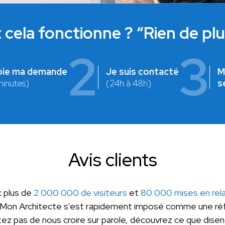
ela fonctionne ? “Rien de plus
2
3
oie ma demande
Je suis contacté
M
minutes)
(24h à 48h)
s
Avis clients
 plus de
2 000 000 de visiteurs
et
80 000 mises en rela
 Mon Architecte s'est rapidement imposé comme une réf
z pas de nous croire sur parole, découvrez ce que disent