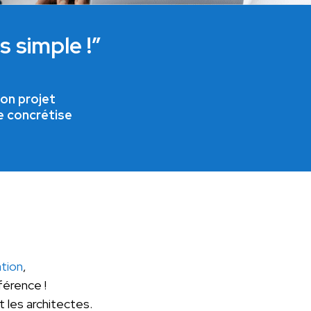
 simple !”
on projet
e concrétise
tion
,
érence !
 les architectes.