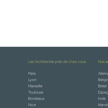
Les Architectes près de chez vous
Nos ar
Paris
Alle
Lyon
Belgi
Marseille
Brésil
Toulouse
Espa
Bordeaux
Inde
Nice
Irland