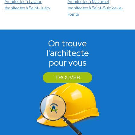
Architectes à Lavaur
Architectes à Mazamet
Architectes à Saint-Juéry
Architectes à Saint-Sulpice-la-
Pointe
On trouve
l'architecte
pour vous
TROUVER