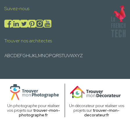
Suivez-nous
Trouver nos architectes
A
B
C
D
E
F
G
H
I
J
K
L
M
N
O
P
Q
R
S
T
U
V
W
X
Y
Z
Un photographe pour réaliser
Un décorateur pour réaliser vos
vos projets sur
trouver-mon-
projets sur
trouver-mon-
photographe.fr
decorateur.fr