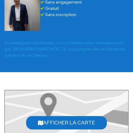
Sans engagement
Gratuit
Sans inscription
En renseignant ces données, vous consentez à leur utilisation pour
que TROUVERMONARCHITECTE vous propose des architectes en
fonction de vos besoins.
AFFICHER LA CARTE