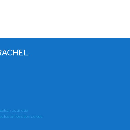
 RACHEL
isation pour que
es en fonction de vos