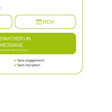
c
RDV
ENVOYER UN
MESSAGE
Réponse dans l'heure
Sans engagement
Sans inscription