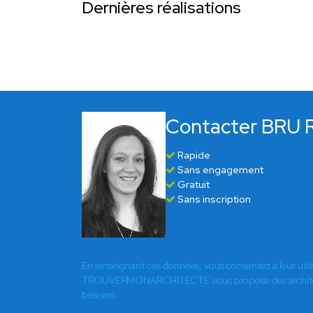
Dernières réalisations
Contacter BRU
Rapide
Sans engagement
Gratuit
Sans inscription
En renseignant ces données, vous consentez à leur util
TROUVERMONARCHITECTE vous propose des architect
besoins.