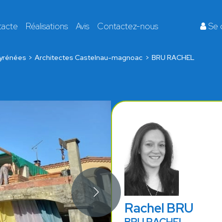
tacte
Réalisations
Avis
Contactez-nous
Se 
yrénées
Architectes Castelnau-magnoac
BRU RACHEL
Rachel BRU