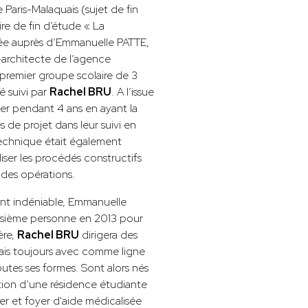
 Paris-Malaquais (sujet de fin
re de fin d’étude « La
ée auprès d’Emmanuelle PATTE,
-architecte de l’agence
 premier groupe scolaire de 3
é suivi par
Rachel BRU
. A l’issue
tier pendant 4 ans en ayant la
 de projet dans leur suivi en
technique était également
iser les procédés constructifs
 des opérations.
ant indéniable, Emmanuelle
oisième personne en 2013 pour
ère,
Rachel BRU
dirigera des
ais toujours avec comme ligne
outes ses formes. Sont alors nés
ation d’une résidence étudiante
r et foyer d'aide médicalisée