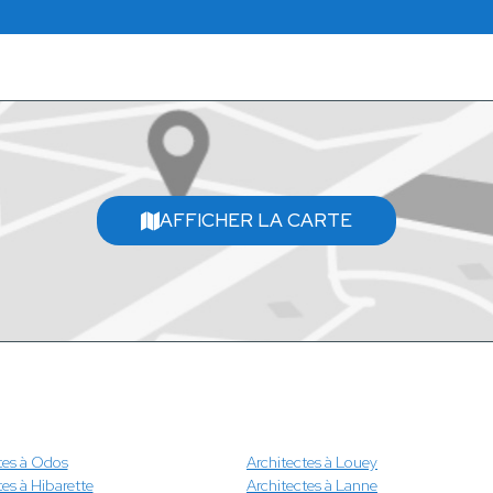
AFFICHER LA CARTE
tes à Odos
Architectes à Louey
tes à Hibarette
Architectes à Lanne