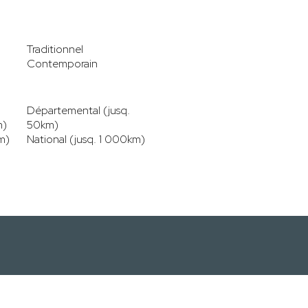
Traditionnel
Contemporain
Départemental (jusq.
m)
50km)
m)
National (jusq. 1 000km)