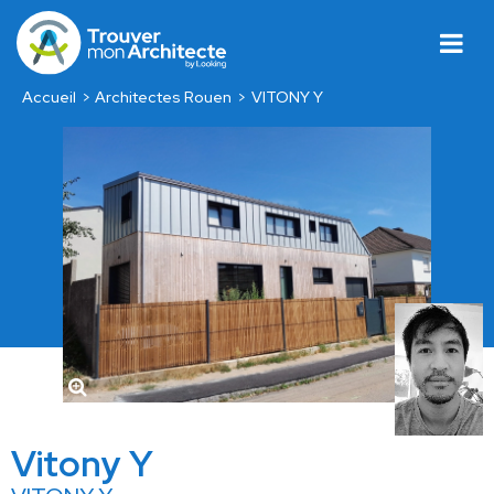
Accueil
Architectes Rouen
VITONY Y
Vitony Y