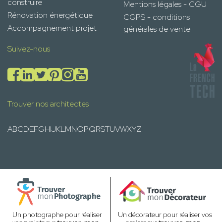
construire
Mentions légales - CGU
Rénovation énergétique
CGPS - conditions
Accompagnement projet
générales de vente
Suivez-nous
Trouver nos architectes
A
B
C
D
E
F
G
H
I
J
K
L
M
N
O
P
Q
R
S
T
U
V
W
X
Y
Z
Un photographe pour réaliser
Un décorateur pour réaliser vos