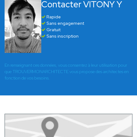
Contacter VITONY Y
Rapide
Sans engagement
Gratuit
Sans inscription
En renseignant ces données, vous consentez à leur utilisation pour
que TROUVERMONARCHITECTE vous propose des architectes en
fonction de vos besoins.