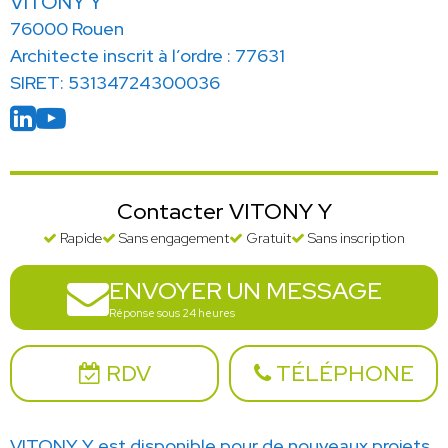
VITONY Y
76000 Rouen
Architecte inscrit à l’ordre : 77631
SIRET: 53134724300036
Contacter VITONY Y
Rapide
Sans engagement
Gratuit
Sans inscription
ENVOYER UN MESSAGE
Réponse sous 24 heures
RDV
TÉLÉPHONE
VITONY Y est disponible pour de nouveaux projets.