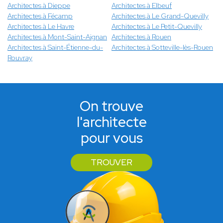
Architectes à Dieppe
Architectes à Elbeuf
Architectes à Fécamp
Architectes à Le Grand-Quevilly
Architectes à Le Havre
Architectes à Le Petit-Quevilly
Architectes à Mont-Saint-Aignan
Architectes à Rouen
Architectes à Saint-Étienne-du-
Architectes à Sotteville-lès-Rouen
Rouvray
On trouve
l'architecte
pour vous
TROUVER