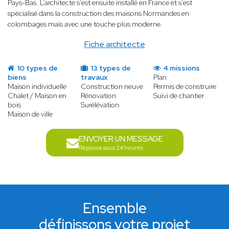
Pays-Bas. L’architecte s’est ensuite installé en France et s’est
spécialisé dans la construction des maisons Normandes en
colombages mais avec une touche plus moderne.
Fiche architecte
10 types de
13 types de
4 missions
biens
travaux
Plan
Maison individuelle
Construction neuve
Permis de construire
Chalet / Maison en
Rénovation
Suivi de chantier
bois
Surélévation
Maison de ville
ENVOYER UN MESSAGE
Réponse sous 24 heures
Ensemble
définissons votre projet