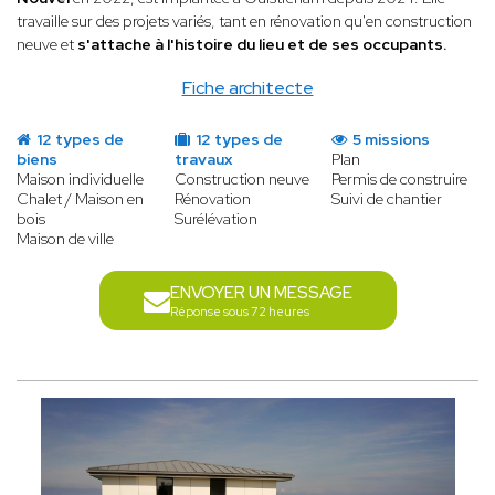
travaille sur des projets variés, tant en rénovation qu'en construction
neuve et
s'attache à l'histoire du lieu et de ses occupants.
Fiche architecte
12 types de
12 types de
5 missions
biens
travaux
Plan
Maison individuelle
Construction neuve
Permis de construire
Chalet / Maison en
Rénovation
Suivi de chantier
bois
Surélévation
Maison de ville
ENVOYER UN MESSAGE
Réponse sous 72 heures