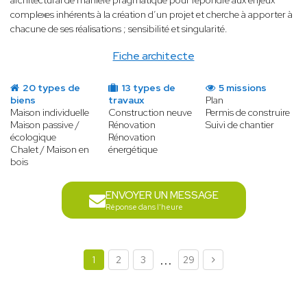
architectural de manière pragmatique pour répondre aux enjeux
complexes inhérents à la création d’un projet et cherche à apporter à
chacune de ses réalisations ; sensibilité et singularité.
Fiche architecte
20 types de
13 types de
5 missions
biens
travaux
Plan
Maison individuelle
Construction neuve
Permis de construire
Maison passive /
Rénovation
Suivi de chantier
écologique
Rénovation
Chalet / Maison en
énergétique
bois
ENVOYER UN MESSAGE
Réponse dans l'heure
...
1
2
3
29