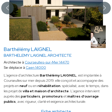
Barthélémy LAIGNEL
BARTHELEMY LAIGNEL ARCHITECTE
Architecte à
Courseulles-sur-Mer 14470
Se déplace à
Caen 14000
L'agence d'architecture
Barthélémy LAIGNEL
, est implantée à
Courseulles sur mer depuis 2019. elle conçoit et accompagne des
projets en
neuf
ou en
réhabilitation
. spécialisé, avec le temps, dans
les projet de
villa et maison d'architecte
. L'agence intervient
auprès des
particuliers
,
promoteurs
et
maîtres d'ouvrage
publics
, avec rigueur, clarté et exigence architecturale.
Fiche architecte