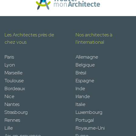
Les Architectes près de
Nos architectes à
chez vous
l'international
Paris
Allemagne
Lyon
Belgique
Marseille
Brésil
Toulouse
Espagne
Bordeaux
Inde
Nice
Irlande
Nantes
Italie
Strasbourg
Luxembourg
Rennes
Portugal
Lille
Royaume-Uni
Aix-en-provence
Suisse