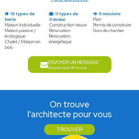
19 types de
11 types de
5 missions
biens
travaux
Plan
Maison individuelle
Construction neuve
Permis de construire
Maison passive /
Rénovation
Suivi de chantier
écologique
Rénovation
Chalet / Maison en
énergétique
bois
ENVOYER UN MESSAGE
Réponse sous 48 heures
On trouve
l'architecte pour vous
TROUVER