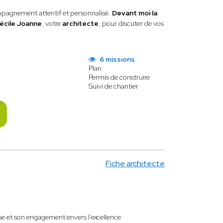
mpagnement attentif et personnalisé.
Devant moi la
écile Joanne
, votre
architecte
, pour discuter de vos
6 missions
Plan
Permis de construire
Suivi de chantier
Fiche architecte
ise et son engagement envers l'excellence