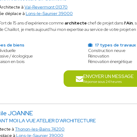
Architecte à
Val-Revermont 01370
Se déplace à
Lons-le-Saunier 39000
Fort de 15 ans d'expérience comme
architecte
chef de projet dans
l'Ain
, 
de Chaillot, je mets aujourd'hui mon expertise au service de votre projet en
es de biens
17 types de travaux
ividuelle
Construction neuve
sive / écologique
Rénovation
aison en bois
Rénovation énergétique
ENVOYER UN MESSAGE
Réponse sous 24 heures
ile JOANNE
ANT MOI LA VUE ATELIER D'ARCHITECTURE
itecte à
Thonon-les-Bains 74200
éplace à
Lons-le-Saunier 39000