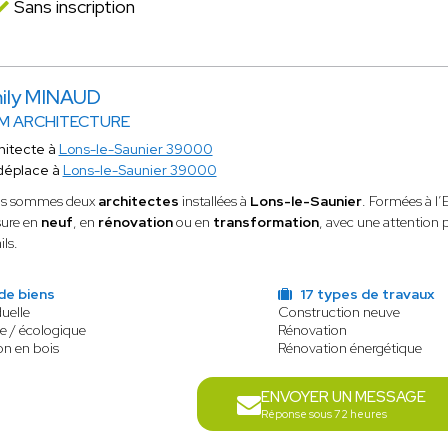
Sans inscription
ily MINAUD
EM ARCHITECTURE
hitecte à
Lons-le-Saunier 39000
déplace à
Lons-le-Saunier 39000
s sommes deux
architectes
installées à
Lons-le-Saunier
. Formées à l’
ure en
neuf
, en
rénovation
ou en
transformation
, avec une attention 
ils.
de biens
17 types de travaux
uelle
Construction neuve
e / écologique
Rénovation
on en bois
Rénovation énergétique
ENVOYER UN MESSAGE
Réponse sous 72 heures