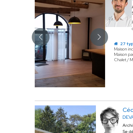
27 typ
Maison ind
Maison pas
Chalet / M
Céc
DEV
Arch
Se d