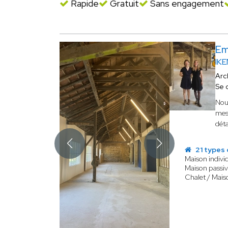
Rapide
Gratuit
Sans engagement
Em
IK
Arc
Se 
Nou
mes
déta
21 types 
Maison individ
Maison passiv
Chalet / Mais