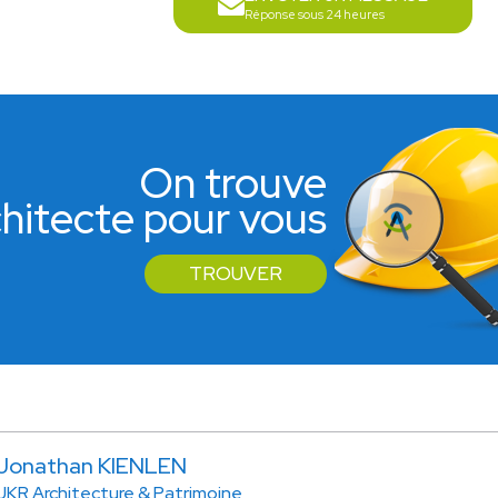
Réponse sous 24 heures
On trouve
rchitecte pour vous
TROUVER
Jonathan KIENLEN
JKR Architecture & Patrimoine