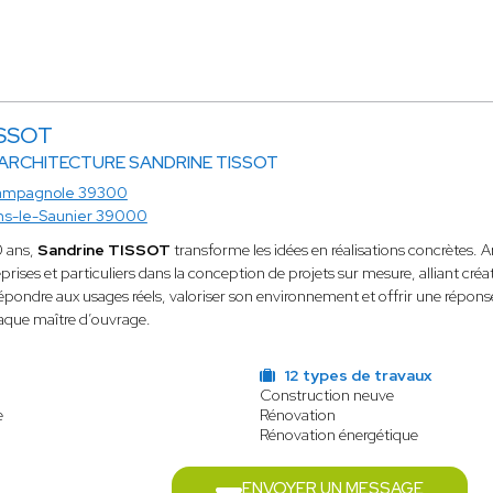
ISSOT
 ARCHITECTURE SANDRINE TISSOT
ampagnole 39300
ns-le-Saunier 39000
0 ans,
Sandrine TISSOT
transforme les idées en réalisations concrètes. A
reprises et particuliers dans la conception de projets sur mesure, alliant créa
épondre aux usages réels, valoriser son environnement et offrir une répons
aque maître d’ouvrage.
12 types de travaux
Construction neuve
e
Rénovation
Rénovation énergétique
ENVOYER UN MESSAGE