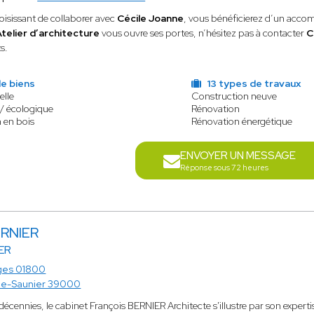
oisissant de collaborer avec
Cécile Joanne
, vous bénéficierez d’un acco
telier d’architecture
vous ouvre ses portes, n’hésitez pas à contacter
C
s.
e biens
13 types de travaux
elle
Construction neuve
 / écologique
Rénovation
 en bois
Rénovation énergétique
ENVOYER UN MESSAGE
Réponse sous 72 heures
RNIER
ER
ges 01800
le-Saunier 39000
écennies, le cabinet François BERNIER Architecte s'illustre par son expert