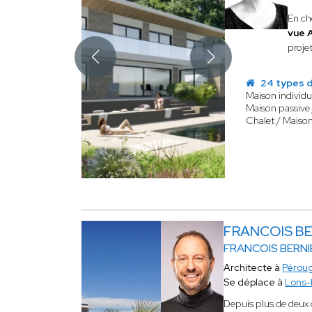
En ch
vue A
projet
24 types d
Maison individu
Maison passive
Chalet / Maison
FRANCOIS BE
FRANCOIS BERNI
Architecte à
Pérou
Se déplace à
Lons-
Depuis plus de deux d