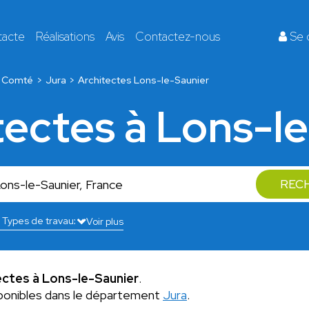
tacte
Réalisations
Avis
Contactez-nous
Se 
e Comté
Jura
Architectes Lons-le-Saunier
tectes à Lons-l
REC
Voir plus
ectes à Lons-le-Saunier
.
ponibles dans le département
Jura
.