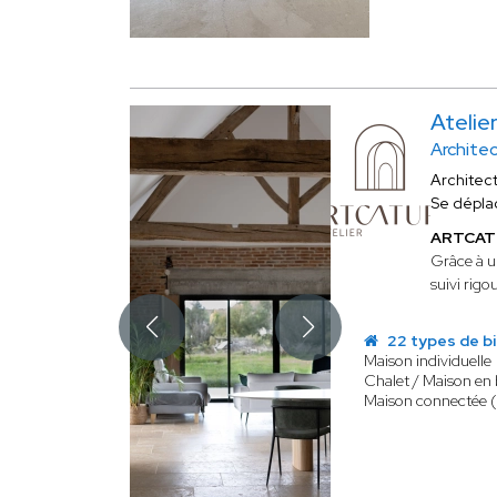
Ateli
Archite
Architec
Se dépla
ARTCA
Grâce à u
suivi rigo
22 types de b
Maison individuelle
Chalet / Maison en 
Maison connectée 