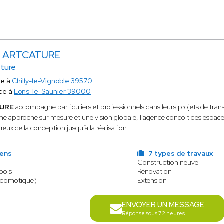
er ARTCATURE
cture
te à
Chilly-le-Vignoble 39570
ce à
Lons-le-Saunier 39000
TURE
accompagne particuliers et professionnels dans leurs projets de tra
ne approche sur mesure et une vision globale, l’agence conçoit des espaces
ureux de la conception jusqu’à la réalisation.
iens
7 types de travaux
Construction neuve
bois
Rénovation
(domotique)
Extension
ENVOYER UN MESSAGE
Réponse sous 72 heures