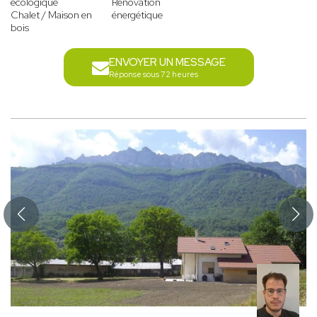
écologique
Rénovation
Chalet / Maison en
énergétique
bois
ENVOYER UN MESSAGE
Réponse sous 72 heures