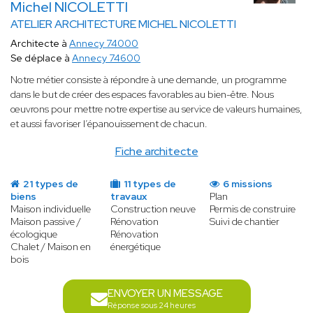
Michel NICOLETTI
ATELIER ARCHITECTURE MICHEL NICOLETTI
Architecte à
Annecy 74000
Se déplace à
Annecy 74600
Notre métier consiste à répondre à une demande, un programme
dans le but de créer des espaces favorables au bien-être. Nous
œuvrons pour mettre notre expertise au service de valeurs humaines,
et aussi favoriser l’épanouissement de chacun.
Fiche architecte
21 types de
11 types de
6 missions
biens
travaux
Plan
Maison individuelle
Construction neuve
Permis de construire
Maison passive /
Rénovation
Suivi de chantier
écologique
Rénovation
Chalet / Maison en
énergétique
bois
ENVOYER UN MESSAGE
Réponse sous 24 heures