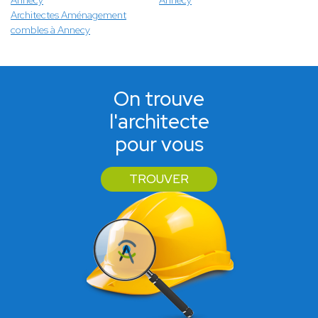
Annecy
Annecy
Architectes Aménagement
combles à Annecy
On trouve
l'architecte
pour vous
TROUVER