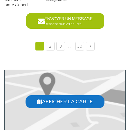
professionnel
ENVOYER UN MESSAGE
Réponse sous 24 heures
...
1
2
3
30
AFFICHER LA CARTE