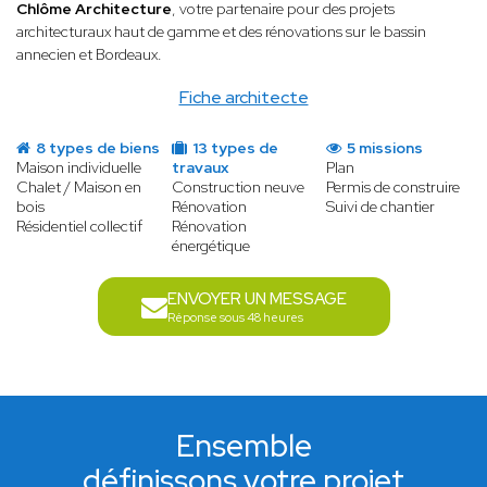
Chlôme Architecture
, votre partenaire pour des projets
architecturaux haut de gamme et des rénovations sur le bassin
annecien et Bordeaux.
Fiche architecte
8 types de biens
13 types de
5 missions
Maison individuelle
travaux
Plan
Chalet / Maison en
Construction neuve
Permis de construire
bois
Rénovation
Suivi de chantier
Résidentiel collectif
Rénovation
énergétique
ENVOYER UN MESSAGE
Réponse sous 48 heures
Ensemble
définissons votre projet