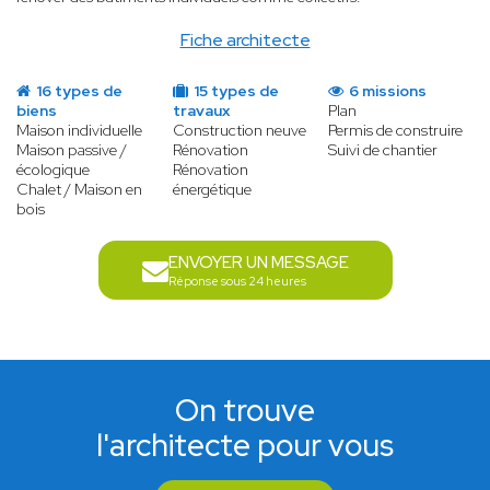
Fiche architecte
16 types de
15 types de
6 missions
biens
travaux
Plan
Maison individuelle
Construction neuve
Permis de construire
Maison passive /
Rénovation
Suivi de chantier
écologique
Rénovation
Chalet / Maison en
énergétique
bois
ENVOYER UN MESSAGE
Réponse sous 24 heures
On trouve
l'architecte pour vous