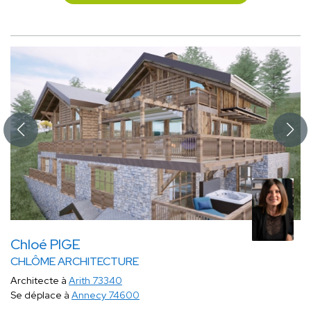
Chloé PIGE
CHLÔME ARCHITECTURE
Architecte à
Arith 73340
Se déplace à
Annecy 74600