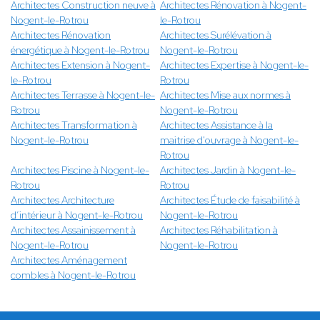
Architectes Construction neuve à
Architectes Rénovation à Nogent-
Nogent-le-Rotrou
le-Rotrou
Architectes Rénovation
Architectes Surélévation à
énergétique à Nogent-le-Rotrou
Nogent-le-Rotrou
Architectes Extension à Nogent-
Architectes Expertise à Nogent-le-
le-Rotrou
Rotrou
Architectes Terrasse à Nogent-le-
Architectes Mise aux normes à
Rotrou
Nogent-le-Rotrou
Architectes Transformation à
Architectes Assistance à la
Nogent-le-Rotrou
maitrise d'ouvrage à Nogent-le-
Rotrou
Architectes Piscine à Nogent-le-
Architectes Jardin à Nogent-le-
Rotrou
Rotrou
Architectes Architecture
Architectes Étude de faisabilité à
d’intérieur à Nogent-le-Rotrou
Nogent-le-Rotrou
Architectes Assainissement à
Architectes Réhabilitation à
Nogent-le-Rotrou
Nogent-le-Rotrou
Architectes Aménagement
combles à Nogent-le-Rotrou