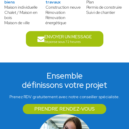
biens
travaux
Plan
Maison individuelle
Construction neuve
Permis de construire
Chalet / Maison en
Rénovation
Suivi de chantier
bois
Rénovation
Maison de ville
énergétique
ENVOYER UN MESSAGE
Réponse sous 72 heures
Ensemble
définissons votre projet
Prenez RDV gratuitement avec notre conseiller spécialiste.
PRENDRE RENDEZ-VOUS