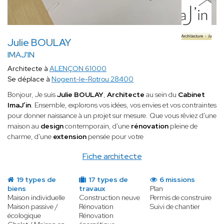
Julie BOULAY
IMAJ'IN
Architecte à
ALENÇON 61000
Se déplace à
Nogent-le-Rotrou 28400
Bonjour, Je suis
Julie BOULAY
,
Architecte
au sein du
Cabinet
ImaJ’in
. Ensemble, explorons vos idées, vos envies et vos contraintes
pour donner naissance à un projet sur mesure. Que vous rêviez d'une
maison au
design
contemporain, d'une
rénovation
pleine de
charme, d'une
extension
pensée pour votre
Fiche architecte
19 types de
17 types de
6 missions
biens
travaux
Plan
Maison individuelle
Construction neuve
Permis de construire
Maison passive /
Rénovation
Suivi de chantier
écologique
Rénovation