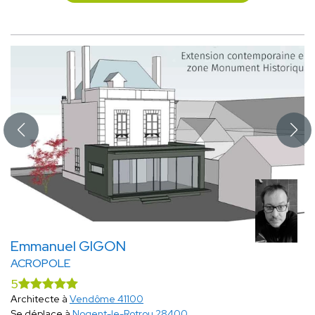
Emmanuel GIGON
ACROPOLE
5
Architecte à
Vendôme 41100
Se déplace à
Nogent-le-Rotrou 28400