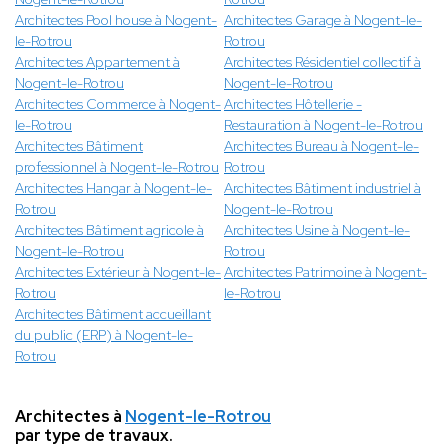
Architectes Pool house à Nogent-
Architectes Garage à Nogent-le-
le-Rotrou
Rotrou
Architectes Appartement à
Architectes Résidentiel collectif à
Nogent-le-Rotrou
Nogent-le-Rotrou
Architectes Commerce à Nogent-
Architectes Hôtellerie -
le-Rotrou
Restauration à Nogent-le-Rotrou
Architectes Bâtiment
Architectes Bureau à Nogent-le-
professionnel à Nogent-le-Rotrou
Rotrou
Architectes Hangar à Nogent-le-
Architectes Bâtiment industriel à
Rotrou
Nogent-le-Rotrou
Architectes Bâtiment agricole à
Architectes Usine à Nogent-le-
Nogent-le-Rotrou
Rotrou
Architectes Extérieur à Nogent-le-
Architectes Patrimoine à Nogent-
Rotrou
le-Rotrou
Architectes Bâtiment accueillant
du public (ERP) à Nogent-le-
Rotrou
Architectes à
Nogent-le-Rotrou
par type de travaux.