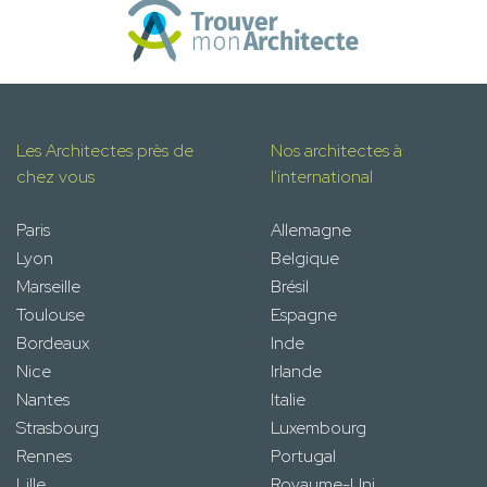
Les Architectes près de
Nos architectes à
chez vous
l'international
Paris
Allemagne
Lyon
Belgique
Marseille
Brésil
Toulouse
Espagne
Bordeaux
Inde
Nice
Irlande
Nantes
Italie
Strasbourg
Luxembourg
Rennes
Portugal
Lille
Royaume-Uni