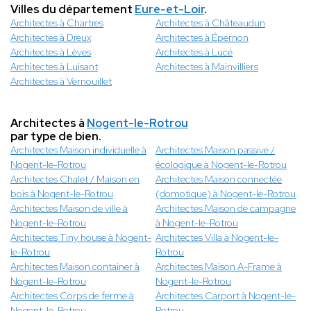
Villes du département
Eure-et-Loir
.
Architectes à Chartres
Architectes à Châteaudun
Architectes à Dreux
Architectes à Épernon
Architectes à Lèves
Architectes à Lucé
Architectes à Luisant
Architectes à Mainvilliers
Architectes à Vernouillet
Architectes à
Nogent-le-Rotrou
par type de bien.
Architectes Maison individuelle à
Architectes Maison passive /
Nogent-le-Rotrou
écologique à Nogent-le-Rotrou
Architectes Chalet / Maison en
Architectes Maison connectée
bois à Nogent-le-Rotrou
(domotique) à Nogent-le-Rotrou
Architectes Maison de ville à
Architectes Maison de campagne
Nogent-le-Rotrou
à Nogent-le-Rotrou
Architectes Tiny house à Nogent-
Architectes Villa à Nogent-le-
le-Rotrou
Rotrou
Architectes Maison container à
Architectes Maison A-Frame à
Nogent-le-Rotrou
Nogent-le-Rotrou
Architectes Corps de ferme à
Architectes Carport à Nogent-le-
Nogent-le-Rotrou
Rotrou