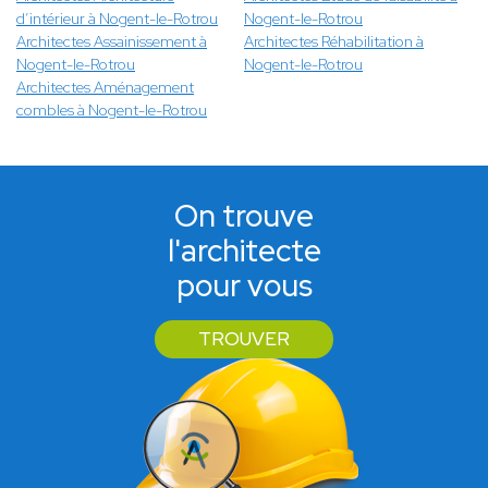
d’intérieur à Nogent-le-Rotrou
Nogent-le-Rotrou
Architectes Assainissement à
Architectes Réhabilitation à
Nogent-le-Rotrou
Nogent-le-Rotrou
Architectes Aménagement
combles à Nogent-le-Rotrou
On trouve
l'architecte
pour vous
TROUVER