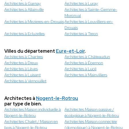
Architectes à Garnay
Architectes à Luray
Architectes à Allainville
Architectes à Sainte-Gemme-
Moronval
Architectes à Mezieres-en-Drouais
Architectes à Louvilliers-en-
Drouais
Architectes à Ecluzelles
Architectes à Treon
Villes du département
Eure-et-Loir
.
Architectes à Chartres
Architectes à Châteaudun
Architectes à Dreux
Architectes à Épernon
Architectes à Lèves
Architectes à Lucé
Architectes à Luisant
Architectes à Mainvilliers
Architectes à Vernouillet
Architectes à
Nogent-le-Rotrou
par type de bien.
Architectes Maison individuelle à
Architectes Maison passive /
Nogent-le-Rotrou
écologique à Nogent-le-Rotrou
Architectes Chalet / Maison en
Architectes Maison connectée
bois à Nogent-le-Rotrou
(domotique) à Nogent-le-Rotrou