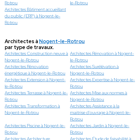
Rotrou
le-Rotrou
Architectes Bâtiment accueillant
du public (ERP) à Nogent-le-
Rotrou
Architectes à
Nogent-le-Rotrou
par type de travaux.
Architectes Construction neuve à
Architectes Rénovation à Nogent-
Nogent-le-Rotrou
le-Rotrou
Architectes Rénovation
Architectes Surélévation à
énergétique à Nogent-le-Rotrou
Nogent-le-Rotrou
Architectes Extension à Nogent-
Architectes Expertise à Nogent-le-
le-Rotrou
Rotrou
Architectes Terrasse à Nogent-le-
Architectes Mise aux normes à
Rotrou
Nogent-le-Rotrou
Architectes Transformation à
Architectes Assistance à la
Nogent-le-Rotrou
maitrise d'ouvrage à Nogent-le-
Rotrou
Architectes Piscine à Nogent-le-
Architectes Jardin à Nogent-le-
Rotrou
Rotrou
Architectes Architecture
Architectes Étude de faisabilité à