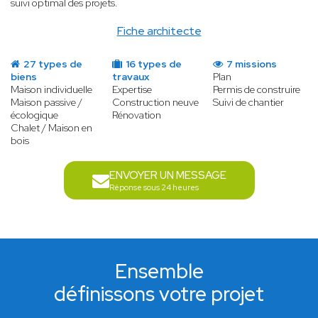
suivi optimal des projets.
Fiche architecte
27 types de
16 types de
7 missions
biens
travaux
Plan
Maison individuelle
Expertise
Permis de construire
Maison passive /
Construction neuve
Suivi de chantier
écologique
Rénovation
Chalet / Maison en
bois
ENVOYER UN MESSAGE
Réponse sous 24 heures
Ensemble
définissons votre projet