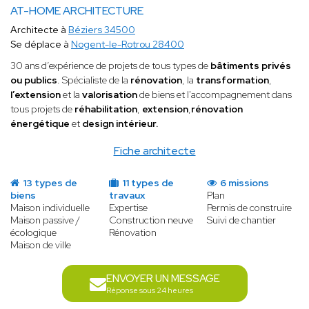
AT-HOME ARCHITECTURE
Architecte à
Béziers 34500
Se déplace à
Nogent-le-Rotrou 28400
30 ans d’expérience de projets de tous types de
bâtiments privés
ou publics
. Spécialiste de la
rénovation
, la
transformation
,
l’extension
et la
valorisation
de biens et l'accompagnement dans
tous projets de
réhabilitation
,
extension
,
rénovation
énergétique
et
design intérieur.
Fiche architecte
13 types de
11 types de
6 missions
biens
travaux
Plan
Maison individuelle
Expertise
Permis de construire
Maison passive /
Construction neuve
Suivi de chantier
écologique
Rénovation
Maison de ville
ENVOYER UN MESSAGE
Réponse sous 24 heures