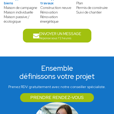
biens
travaux
Plan
Maison de campagne
Construction neuve
Permis de construire
Maison individuelle
Rénovation
Suivi de chantier
Maison passive /
Rénovation
écologique
énergétique
ENVOYER UN MESSAGE
Réponse sous 72 heures
Ensemble
définissons votre projet
Prenez RDV gratuitement avec notre conseiller spécialiste.
PRENDRE RENDEZ-VOUS