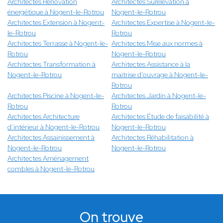
Architectes Rénovation
Architectes Surélévation à
énergétique à Nogent-le-Rotrou
Nogent-le-Rotrou
Architectes Extension à Nogent-
Architectes Expertise à Nogent-le-
le-Rotrou
Rotrou
Architectes Terrasse à Nogent-le-
Architectes Mise aux normes à
Rotrou
Nogent-le-Rotrou
Architectes Transformation à
Architectes Assistance à la
Nogent-le-Rotrou
maitrise d'ouvrage à Nogent-le-
Rotrou
Architectes Piscine à Nogent-le-
Architectes Jardin à Nogent-le-
Rotrou
Rotrou
Architectes Architecture
Architectes Étude de faisabilité à
d’intérieur à Nogent-le-Rotrou
Nogent-le-Rotrou
Architectes Assainissement à
Architectes Réhabilitation à
Nogent-le-Rotrou
Nogent-le-Rotrou
Architectes Aménagement
combles à Nogent-le-Rotrou
On trouve