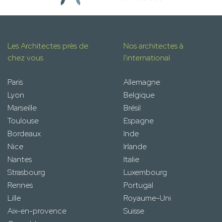
Les Architectes près de
Nos architectes à
chez vous
l'international
Paris
Allemagne
Lyon
Belgique
Marseille
Brésil
Toulouse
Espagne
Bordeaux
Inde
Nice
Irlande
Nantes
Italie
Strasbourg
Luxembourg
Rennes
Portugal
Lille
Royaume-Uni
Aix-en-provence
Suisse