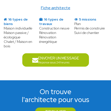
Fiche architecte
16 types de
16 types de
5 missions
biens
travaux
Plan
Maison individuelle
Construction neuve
Permis de construire
Maison passive /
Rénovation
Suivi de chantier
écologique
Rénovation
Chalet / Maison en
énergétique
bois
ENVOYER UN MESSAGE
Réponse sous 24 heures
On trouve
l'architecte pour vous