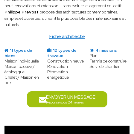
neuf, rénovations et extension … sans exclure le logement collectif.
Philippe Prevost
propose des architectures contemporaines,
simples et ouvertes, utilisant le plus possible des matériaux sains et
naturels.
Fiche architecte
11 types de
12 types de
4 missions
biens
travaux
Plan
Maison individuelle
Construction neuve
Permis de construire
Maison passive /
Rénovation
Suivi de chantier
écologique
Rénovation
Chalet / Maison en
énergétique
bois
ENVOYER UN MESSAGE
Réponse sous 24 heures