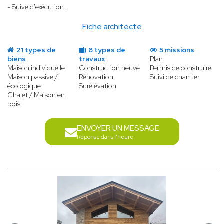
- Suive d'exécution.
Fiche architecte
21 types de
8 types de
5 missions
biens
travaux
Plan
Maison individuelle
Construction neuve
Permis de construire
Maison passive /
Rénovation
Suivi de chantier
écologique
Surélévation
Chalet / Maison en
bois
ENVOYER UN MESSAGE
Réponse dans l'heure