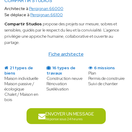
COMPARTIR STUDIOS
Architecte à
Perpignan 66000
Se déplace à
Perpignan 66100
Compartir Studios
propose des projets sur mesure, sobres et
sensibles, guidés par le respect du lieu et la convivialité. L’agence
privilégie une approche humaine, collaborative et ouverte au
partage.
Fiche architecte
21 types de
16 types de
6 missions
biens
travaux
Plan
Maison individuelle
Construction neuve
Permis de construire
Maison passive /
Rénovation
Suivi de chantier
écologique
Surélévation
Chalet / Maison en
bois
ENVOYER UN MESSAGE
Réponse sous 24 heures