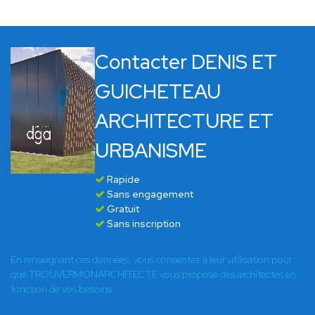
Contacter DENIS ET
GUICHETEAU
ARCHITECTURE ET
URBANISME
Rapide
Sans engagement
Gratuit
Sans inscription
En renseignant ces données, vous consentez à leur utilisation pour
que TROUVERMONARCHITECTE vous propose des architectes en
fonction de vos besoins.