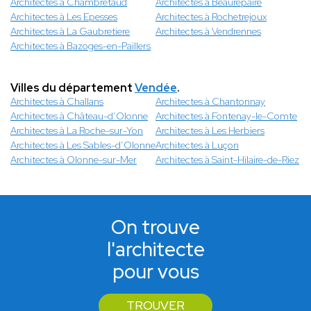
Architectes à Chambretaud
Architectes à Beaurepaire
Architectes à Les Epesses
Architectes à Rochetrejoux
Architectes à La Gaubretiere
Architectes à Vendrennes
Architectes à Bazoges-en-Paillers
Villes du département
Vendée
.
Architectes à Challans
Architectes à Chantonnay
Architectes à Château-d’Olonne
Architectes à Fontenay-le-Comte
Architectes à La Roche-sur-Yon
Architectes à Les Herbiers
Architectes à Les Sables-d’Olonne
Architectes à Luçon
Architectes à Olonne-sur-Mer
Architectes à Saint-Hilaire-de-Riez
On trouve
l'architecte
pour vous
TROUVER