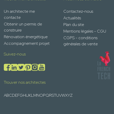
Un architecte me
Contactez-nous
contacte
Actualités
Obtenir un permis de
Plan du site
construire
Mentions légales - CGU
Rénovation énergétique
CGPS - conditions
Accompagnement projet
générales de vente
Suivez-nous
Trouver nos architectes
A
B
C
D
E
F
G
H
I
J
K
L
M
N
O
P
Q
R
S
T
U
V
W
X
Y
Z