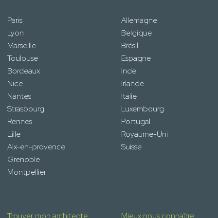
Paris
Allemagne
Lyon
Belgique
Marseille
Brésil
Toulouse
Espagne
Bordeaux
Inde
Nice
Irlande
Nantes
Italie
Strasbourg
Luxembourg
Rennes
Portugal
Lille
Royaume-Uni
Aix-en-provence
Suisse
Grenoble
Montpellier
Trouver mon architecte
Mieux nous connaître