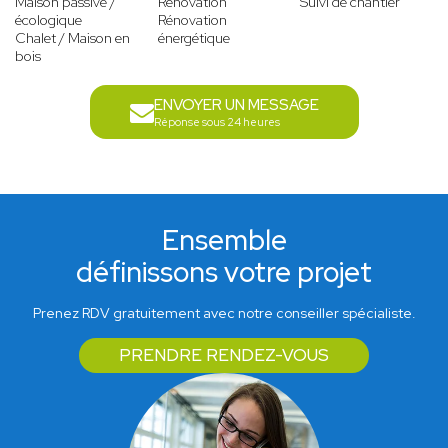
Maison passive /
Rénovation
Suivi de chantier
écologique
Rénovation
Chalet / Maison en
énergétique
bois
ENVOYER UN MESSAGE
Réponse sous 24 heures
Ensemble
définissons votre projet
Prenez RDV gratuitement avec notre conseiller spécialiste.
PRENDRE RENDEZ-VOUS