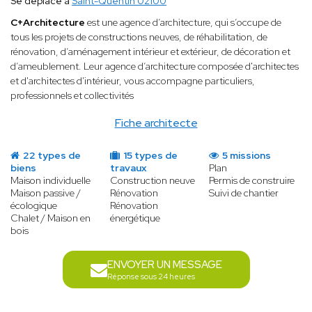
Se déplace à
Saint-Quentin 02100
C+Architecture
est une agence d’architecture, qui s’occupe de
tous les projets de constructions neuves, de réhabilitation, de
rénovation, d’aménagement intérieur et extérieur, de décoration et
d’ameublement. Leur agence d’architecture composée d'architectes
et d'architectes d'intérieur, vous accompagne particuliers,
professionnels et collectivités
Fiche architecte
22 types de
15 types de
5 missions
biens
travaux
Plan
Maison individuelle
Construction neuve
Permis de construire
Maison passive /
Rénovation
Suivi de chantier
écologique
Rénovation
Chalet / Maison en
énergétique
bois
ENVOYER UN MESSAGE
Réponse sous 24 heures