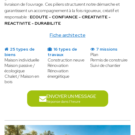
livraison de l’ouvrage. Ces piliers structurent notre démarche et
garantissent un accompagnement à la fois rigoureux, créatif et
responsable :
ECOUTE - CONFIANCE - CREATIVITE -
REACTIVITE - DURABILITE
Fiche architecte
25 types de
16 types de
7 missions
biens
travaux
Plan
Maison individuelle
Construction neuve
Permis de construire
Maison passive /
Rénovation
Suivi de chantier
écologique
Rénovation
Chalet / Maison en
énergétique
bois
ENVOYER UN MESSAGE
Réponse dans l'heure