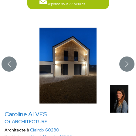
Réponse sous 72 heures
Caroline ALVES
C+ ARCHITECTURE
Architecte à
Clairoix 60280